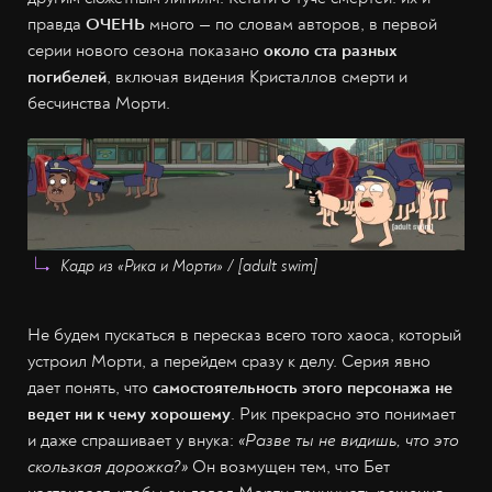
правда
ОЧЕНЬ
много — по словам авторов, в первой
серии нового сезона показано
около ста разных
погибелей
, включая видения Кристаллов смерти и
бесчинства Морти.
Кадр из «Рика и Морти» / [adult swim]
Не будем пускаться в пересказ всего того хаоса, который
устроил Морти, а перейдем сразу к делу. Серия явно
дает понять, что
самостоятельность этого персонажа не
ведет ни к чему хорошему
. Рик прекрасно это понимает
и даже спрашивает у внука:
«Разве ты не видишь, что это
скользкая дорожка?»
Он возмущен тем, что Бет