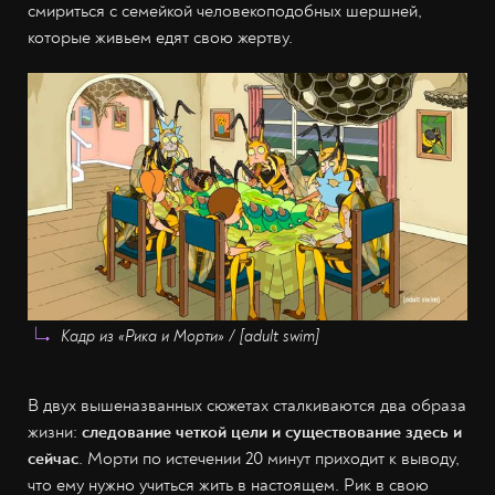
смириться с семейкой человекоподобных шершней,
которые живьем едят свою жертву.
Кадр из «Рика и Морти» / [adult swim]
В двух вышеназванных сюжетах сталкиваются два образа
жизни:
следование четкой цели и существование здесь и
сейчас
. Морти по истечении 20 минут приходит к выводу,
что ему нужно учиться жить в настоящем. Рик в свою