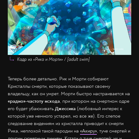
Кадр из «Рика и Морти» / [adult swim]
Теперь более детально. Рик и Морти собирают
Кристаллы смерти, которые показывают своему
владельцу, как он умрет. Морти быстро настраивается на
«радио»-частоту исхода
, при котором на смертном одре
его будет убаюкивать
Джессика
(любовный интерес к
которой уже немного устарел, но все же). Его слепое
следование видениям из кристалла приводит к смерти
Рика, неплохой такой пародии на
«Акиру»
, туче смертей и
другим сюжетным линиям. Кстати о туче смертей: их и