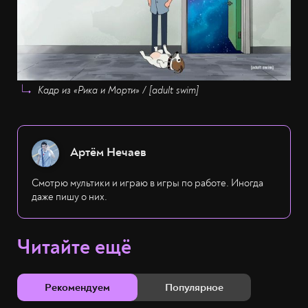
Также после сцены после титров создатели сериала
отдали дань уважения
умершему
продюсеру «Рика и
Морти» и «Симпсонов» Майклу Менделу.
Кадр из «Рика и Морти» / [adult swim]
Артём Нечаев