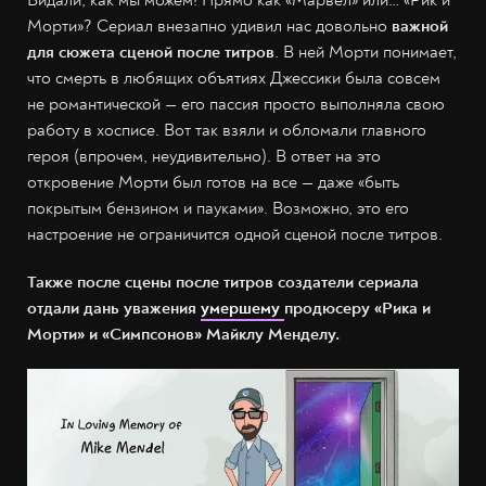
восхищаться творением Дэна Хармона и Джастина
Ройланда
. Хоть они и были вынуждены потратить одну
серию на возвращение зрителя в привычный сеттинг из-
за долгого перерыва, но они сделали это мастерски.
Более того, сделали это в определенном ключе — назад к
истокам.
ВНИМАНИЕ! СЦЕНА ПОСЛЕ ТИТРОВ!
Видали, как мы можем! Прямо как «Марвел» или… «Рик и
Морти»? Сериал внезапно удивил нас довольно
важной
для сюжета сценой после титров
. В ней Морти понимает,
что смерть в любящих объятиях Джессики была совсем
не романтической — его пассия просто выполняла свою
работу в хосписе. Вот так взяли и обломали главного
героя (впрочем, неудивительно). В ответ на это
откровение Морти был готов на все — даже «быть
покрытым бензином и пауками». Возможно, это его
настроение не ограничится одной сценой после титров.