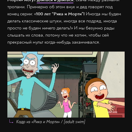
Кадр из «Рика и Морти» / [adult swim]
При таком классическом уклоне мы убеждаемся:
«Рик и
Морти» могут
длиться и длиться
, скача между разными
тропами. Примерно об этом внук и дед говорят под
конец серии: «
100 лет “Рика и Морти”!
Иногда мы будем
делать классические штуки, иногда все подряд, иногда
просто не будем ничего делать!» И мы безумно рады
слышать их слова, потому что не хотим, чтобы сей
прекрасный мульт когда-нибудь заканчивался.