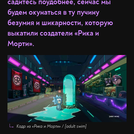
садитесь поудобнее, сейчас мы
будем окунаться в ту
пучину
безумия и шикарности
, которую
выкатили создатели «Рика и
Морти».
Кадр из «Рика и Морти» / [adult swim]