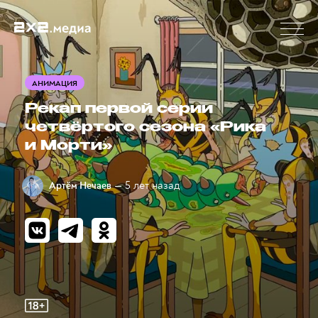
АНИМАЦИЯ
Рекап первой серии
четвёртого сезона «Рика
и Морти»
— 5 лет назад
Артём Нечаев