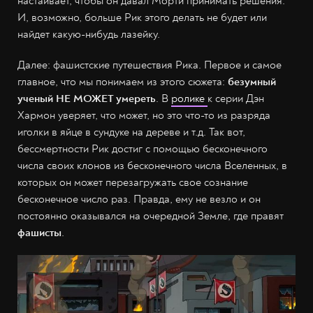
настаивает, чтобы он давал Морти принимать решения.
И, возможно, больше Рик этого делать не будет или
найдет какую-нибудь лазейку.
Далее: фашистские путешествия Рика. Первое и самое
главное, что мы понимаем из этого сюжета:
безумный
ученый НЕ МОЖЕТ умереть
. В
ролике
к серии Дэн
Хармон уверяет, что может, но это что-то из разряда
иголки в яйце в сундуке на дереве и т.д. Так вот,
бессмертности Рик достиг с помощью бесконечного
числа своих клонов из бесконечного числа Вселенных, в
которых он может перезагружать свое сознание
бесконечное число раз. Правда, ему не везло и он
постоянно оказывался на очередной Земле, где правят
фашисты
.