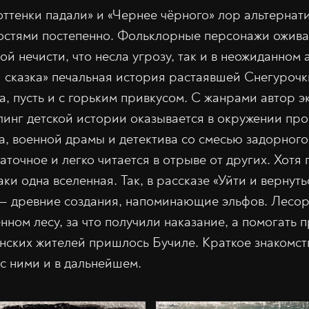
оттенки падали» и «Чернее чёрного» лор альтернат
остями постепенно. Фольклорные персонажи ожива
ой нечисти, что несла угрозу, так и в неожиданном
я сказка» печальная история растаявшей Снегуроч
са, пусть и с горьким привкусом. С жанрами автор 
ллинг детской истории оказывается в окружении про
, военной драмы и детектива со смесью задорног
точное и легко читается в отрыве от других. Хотя 
аки одна вселенная. Так, в рассказе «Уйти и вернут
 — древние создания, напоминающие эльфов. Лесор
нном лесу, за что получили наказание, а помогать
нских жителей пришлось Бучиле. Краткое знакомст
 с ними и в дальнейшем.