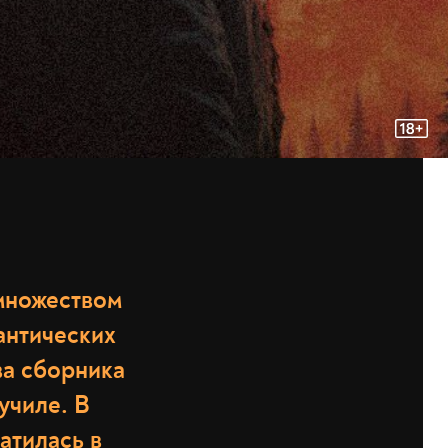
множеством
антических
ва сборника
училе. В
атилась в