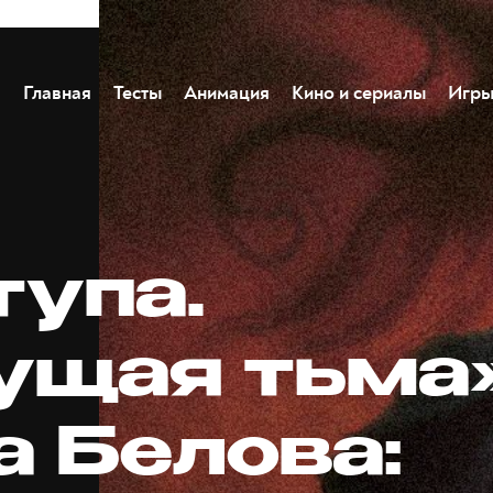
Главная
Тесты
Анимация
Кино и сериалы
Игр
тупа.
ущая тьма
а Белова: