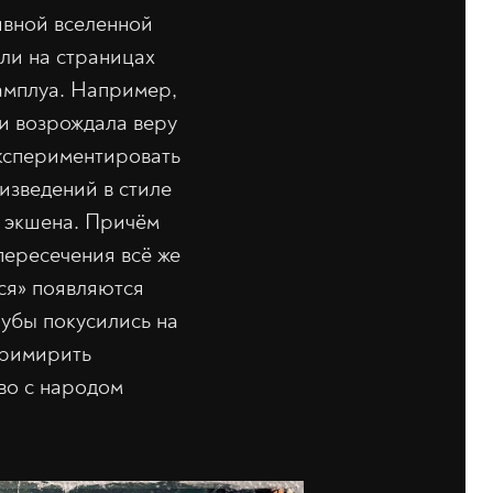
ивной вселенной
ли на страницах
 амплуа. Например,
ки возрождала веру
экспериментировать
изведений в стиле
о экшена. Причём
пересечения всё же
ься» появляются
убы покусились на
 примирить
во с народом