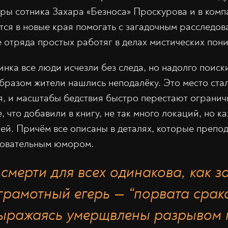
оры сотника Захара «Безноса» Проскурова и в ком
тся в новые края помогать с загадочным расследо
 отряда простых работяг в делах мистических пони
нка все люди исчезли без следа, но надолго поиски
бразом жители нашлись неподалёку. Это место ста
я, и масштабы бедствия быстро перестают огранич
, что добавили в книгу, не так много локаций, но к
ей. Причём все описаны в деталях, которые препод
ровательным юмором.
смерти для всех одинакова, как з
грамотный егерь — “порвата срака
выражаясь умерщвлены разрывом 