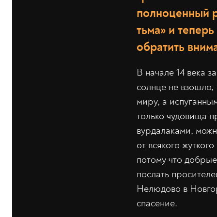
полноценный р
тьма» и теперь
обратить вним
В начале 14 века з
солнце не взошло,
миру, а испуганным
только чудовища п
вурдалаками, можн
от всякого жуткого
потому что добрые
послать просителе
Нелюдово в Новгор
спасение.