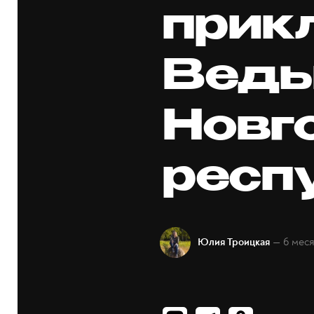
прик
Ведь
Новг
респ
— 6 мес
Юлия Троицкая