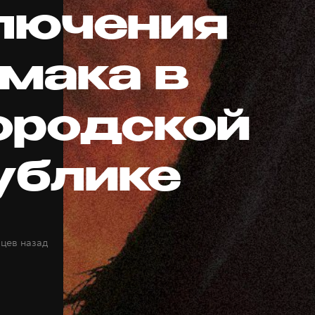
лючения
мака в
ородской
ублике
яцев назад