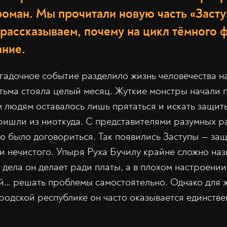
оман. Мы прочитали новую часть «Засту
 рассказываем, почему на цикл тёмного ф
ание.
агадочное событие разделило жизнь человечества на
 тьма стояла целый месяц. Жуткие монстры начали 
 людям оставалось лишь прятаться и искать защиты
ришли из ниоткуда. С представителями разумных ра
о было договориться. Так появились Заступы — за
 и нечистого. Упыря Руха Бучилу крайне сложно наз
 дела он делает ради платы, а в плохом настроении
й… решать проблемы самостоятельно. Однако для 
одской республике он часто оказывается единстве