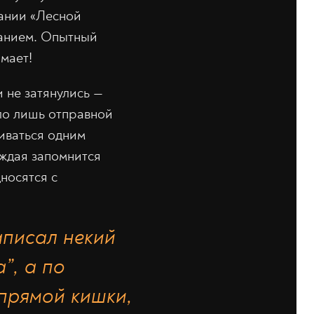
пании «Лесной
ванием. Опытный
мает!
 не затянулись —
ло лишь отправной
иваться одним
аждая запомнится
носятся с
аписал некий
”, а по
прямой кишки,