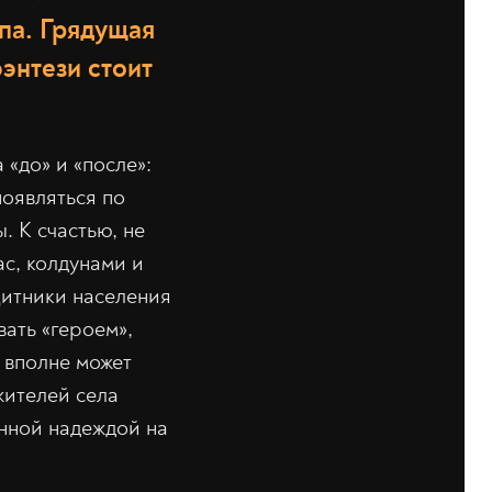
па. Грядущая
энтези стоит
 «до» и «после»:
появляться по
. К счастью, не
с, колдунами и
щитники населения
вать «героем»,
 вполне может
жителей села
нной надеждой на