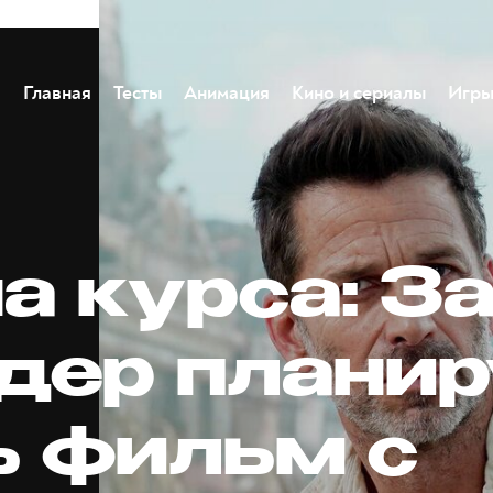
Главная
Тесты
Анимация
Кино и сериалы
Игр
а курса: З
дер планир
ь фильм с