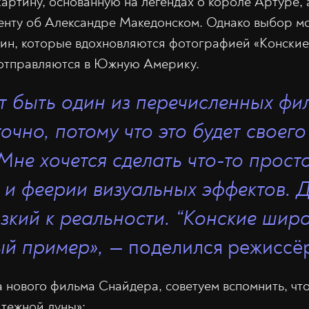
картину, основанную на легендах о короле Артуре, 
енту об Александре Македонском. Однако выбор мо
ин, которые вдохновляются фотографией «Конские
и отправляются в Южную Америку.
т быть один из перечисленных фил
точно, потому что это будет своег
Мне хочется сделать что-то просто
 и феерии визуальных эффектов. 
зкий к реальности. “Конские шир
ый пример»,
— поделился режиссё
 нового фильма Снайдера, советуем вспомнить, что
тежной луны»: