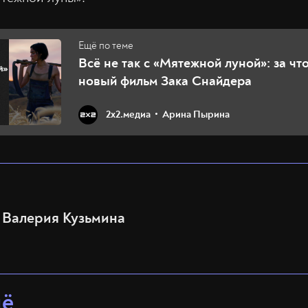
Всё не так с «Мятежной луной»: за чт
новый фильм Зака Снайдера
2х2.медиа
Арина Пырина
Валерия Кузьмина
щё