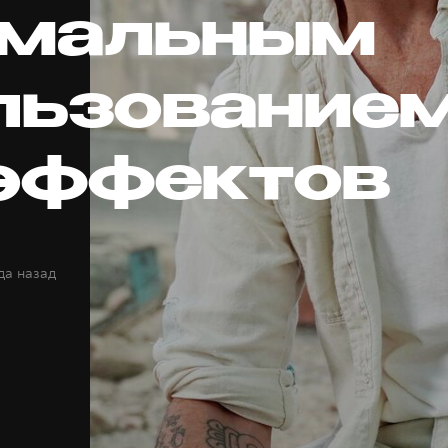
мальным
льзование
эффектов
да назад