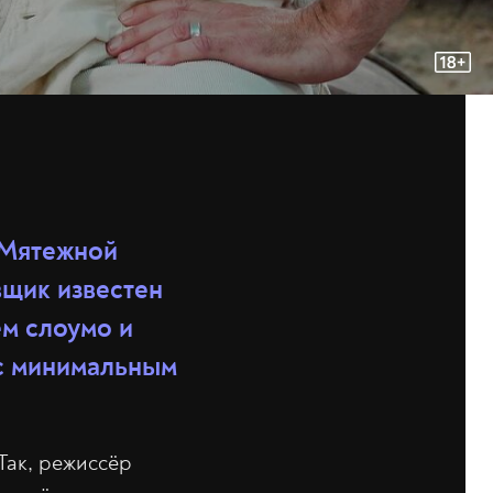
«Мятежной
вщик известен
м слоумо и
с минимальным
Так, режиссёр