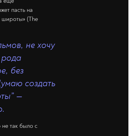
а ещё
жет пасть на
 широты» (The
ьмов, не хочу
о рода
е, без
Думаю создать
оты” —
р.
 не так было с