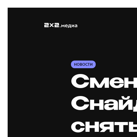
НОВОСТИ
Смен
Снай
снят