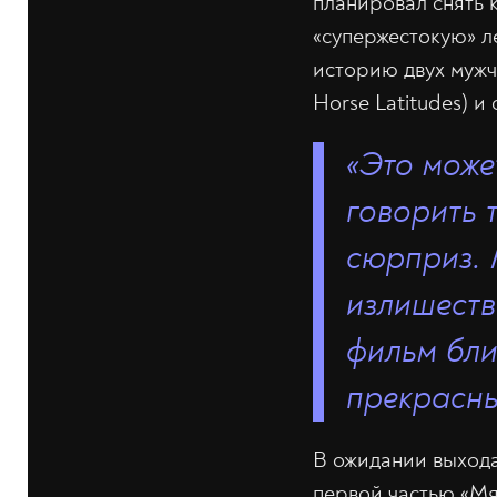
планировал снять 
«супержестокую» л
историю двух мужч
Horse Latitudes) 
«Это може
говорить 
сюрприз. 
излишеств
фильм бли
прекрасн
В ожидании выхода
первой частью «Мя