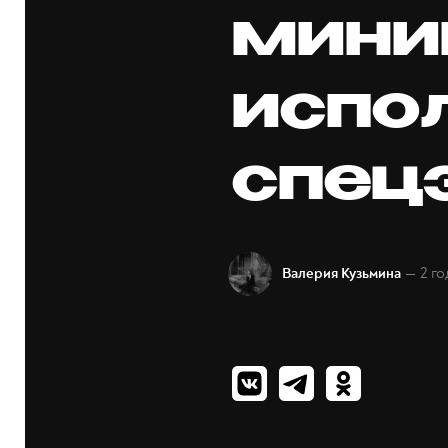
мини
испо
спец
— 2 го
Валерия Кузьмина