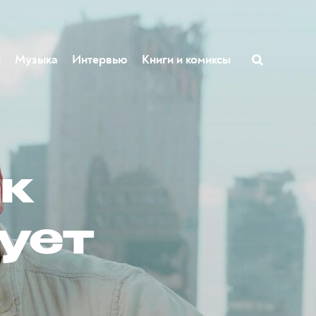
ы
Музыка
Интервью
Книги и комиксы
ак
ует