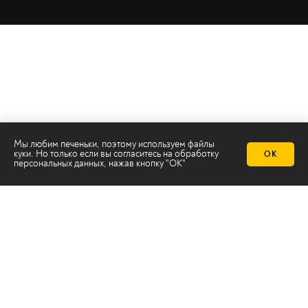
Мы любим печеньки, поэтому используем файлы
куки. Но только если вы согласитесь на
обработку
ОК
персональных данных
, нажав кнопку "ОК"
Телеканал 2х2
Онлайн-эфир
Все авторы
Все темы