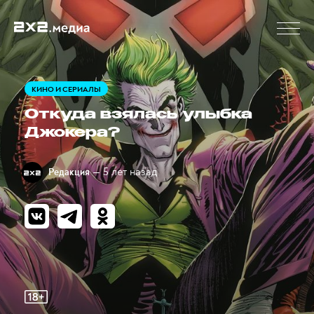
КИНО И СЕРИАЛЫ
Откуда взялась улыбка
Джокера?
— 5 лет назад
Редакция