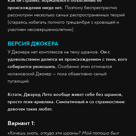
Как ни странно, нормального объяснения ее
происхождения нигде нет.
Поэтому беспрестрастно
рассмотрим несколько самых распространенных теорий
(стараясь избегать полного трешамбря с кровищей и
участием несовершеннолетних).
ВЕРСИЯ ДЖОКЕРА
У Джокера нет комплексов на тему шрамов.
Он с
удовольствием делится их происхождением с теми, кого
собирается укокошить.
Особенно этим отличался
нолановский Джокер — пока объективно самый
пугающий.
Кстати, Джаред Лето вообще живет себе без шрамов,
просто псих-кривляка. Симпатичный и со странностями:
девочки таких любят.
Вариант 1:
«
Хочешь знать, откуда эти шрамы? Мой папаша был