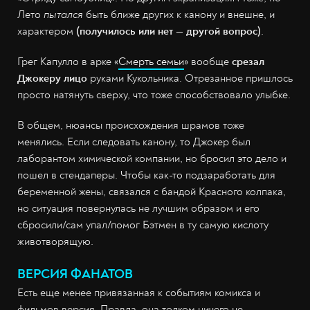
Лето
пытался
быть ближе других к канону и внешне, и
характером
(получилось или нет — другой вопрос)
.
Грег Капулло в арке «
Смерть семьи
» вообще
срезал
Джокеру лицо
руками Кукольника. Отрезанное пришлось
просто натянуть сверху, что тоже способствовало улыбке.
В общем, нюансы происхождения шрамов тоже
менялись. Если следовать канону, то Джокер был
лаборантом химической компании, но бросил это дело и
пошел в стендаперы. Чтобы как-то подзаработать для
беременной жены, связался с бандой Красного колпака,
но ситуация повернулась не лучшим образом и его
сбросили/сам упал/помог Бэтмен в ту самую кислоту
животворящую.
ВЕРСИЯ ФАНАТОВ
Есть еще менее привязанная к событиям комикса и
фильмов версия. Правда, она толком ничего не