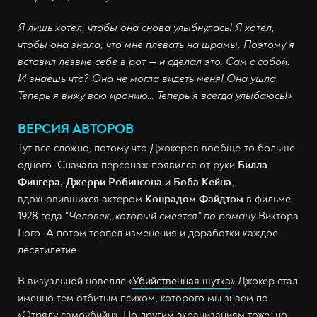
Я лишь хотел, чтобы она снова улыбнулась! Я хотел,
чтобы она знала, что мне плевать на шрамы. Поэтому я
вставил лезвие себе в рот — и сделал это. Сам с собой.
И знаешь что? Она не могла видеть меня! Она ушла.
Теперь я вижу всю иронию… Теперь я всегда улыбаюсь!
»
ВЕРСИЯ АВТОРОВ
Тут все сложно, потому что Джокеров вообще-то больше
одного. Сначала персонаж появился от руки
Билла
Фингера, Джерри Робинсона
и
Боба Кейна
,
вдохновившихся актером
Конрадом Файдтом
в фильме
1928 года "
Человек, который смеется" по роману
Виктора
Гюго. А потом терпел изменения и доработки каждое
десятилетие.
В визуальной новелле «
Убийственная шутка
»
Джокер стал
именно тем отбитым психом, которого мы знаем по
«Отряду самоубийц». По другим экранизациям тоже, но