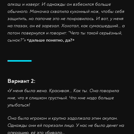
алкаш и изверг. И однажды он взбесился больше
обычного. Мамочка схватила кухонный нож, чтобы себя
защитить, но папочке это не понравилось. И вот, у меня
на глазах, он её зарезал. Хохотал, как сумасшедший… а
потом повернулся и говорит:
"
Чего ты такой серьёзный,
сынок?
"
»
<дальше понятно, да?>
Вариант 2:
«
У меня была жена. Красивая… Как ты. Она говорила
мне, что я слишком грустный. Что мне надо больше
улыбаться!
Она была игроком и крупно задолжала этим акулам.
Однажды они ей порезали лицо. У нас не было денег на
операцию, её это убивало…