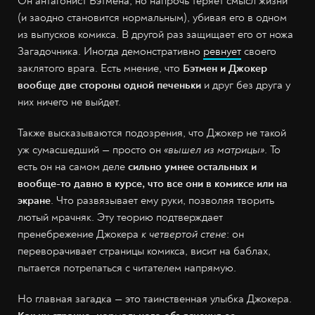
Он антагонист Бэтмена, но напрочь теряет смысл жизни
(и заодно становится нормальным), убивая его в одном
из выпусков комикса. В другой раз защищает его от ножа
Загадочника. Иногда демонстративно
ревнует
своего
заклятого врага. Есть мнение, что
Бэтмен и Джокер
вообще две стороны одной печеньки
и друг без друга у
них ничего не выйдет.
Также высказываются подозрения, что Джокер не такой
уж сумасшедший — просто он
«вышел из матрицы»
. То
есть он на самом деле
сильно умнее остальных и
вообще-то давно в курсе, что все они в комиксе или на
экране
. Что развязывает ему руки, позволяя творить
лютый мрачняк. Эту теорию подтверждает
пренебрежение Джокера
к четвертой стене
: он
переворачивает страницы комикса, висит на баблах,
пытается потрепаться с читателем напрямую.
Но главная загадка — это таинственная улыбка Джокера.