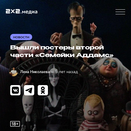
НОВОСТИ
Вышли постеры второй
части «Семейки Аддамс»
— 5 лет назад
Лена Николаева