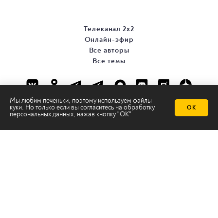
Телеканал 2х2
Онлайн-эфир
Все авторы
Все темы
Мы любим печеньки, поэтому используем файлы
куки. Но только если вы согласитесь на
обработку
ОК
персональных данных
, нажав кнопку "ОК"
© ООО «ТРК «2Х2», 2026
Правовая информация
Политика конфиденциальности
Сайт содержит рекомендательные технологии
Сделано на
Ghost
batman@2x2tv.ru
18+