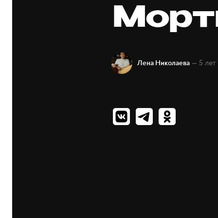
Морт
— 5 лет
Лена Николаева