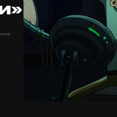
и»
 назад