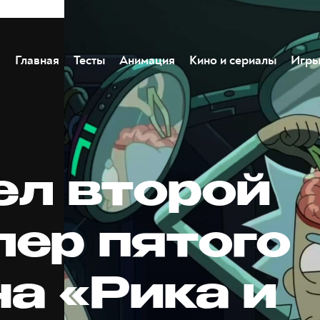
Главная
Тесты
Анимация
Кино и сериалы
Игр
л второй
лер пятого
а «Рика и