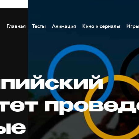
Главная
Тесты
Анимация
Кино и сериалы
Игр
пийский
тет провед
ые