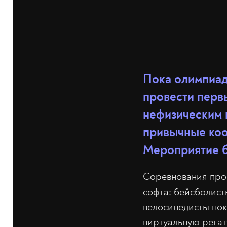
Пока олимпиад
провести перв
нефизическим 
привычные коо
Мероприятие бу
Соревнования про
софта: бейсболисты
велосипедисты пок
виртуальную регату