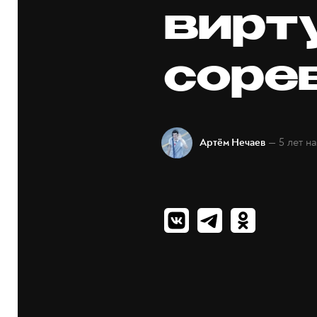
вирт
соре
— 5 лет н
Артём Нечаев