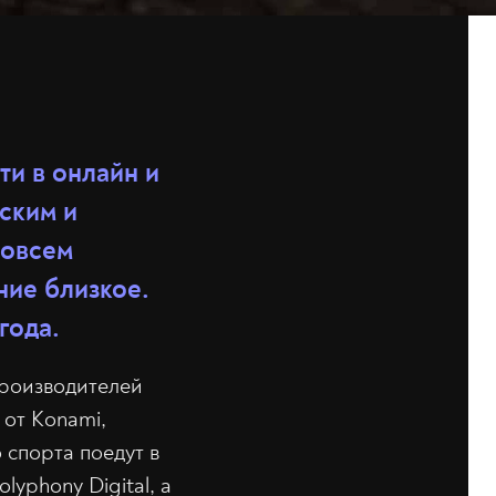
и в онлайн и
ским и
совсем
ние близкое.
года.
производителей
 от Konami,
 спорта поедут в
lyphony Digital, а