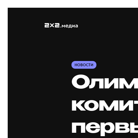
НОВОСТИ
Олим
коми
перв