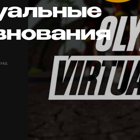
уальные
внования
азад