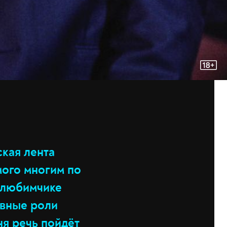
ская лента
мого многим по
 любимчике
авные роли
ня речь пойдёт