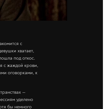
акомится с
евушки хватает,
пошла под откос.
я с жаждой крови,
ыми оговорками, к
транствах —
сессиям уделено
отя бы немного