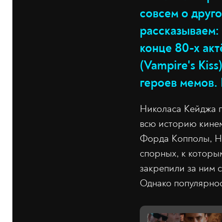
совсем о друго
рассказываем:
конце 80-х акт
(Vampire's Kis
героев мемов. 
Николаса Кейджа п
всю историю кинем
Форда Копполы, Ни
спорных, к которы
закрепили за ним 
Однако популярнос