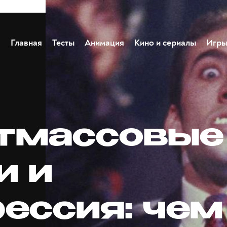
Главная
Тесты
Анимация
Кино и сериалы
Игр
тмассовые
и и
рессия: чем