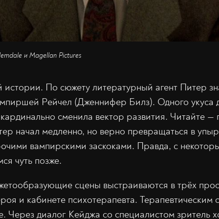
emdale и Magellan Pictures
 истории. По сюжету литературный агент Питер зн
мпиршей Рейчел (Дженнифер Билз). Одного укуса д
 кардинально сменила вектор развития. Читайте — 
итер начал медленно, но верно превращаться в упыр
рочими вампирскими заскоками. Правда, с некотор
ся чуть позже.
жетообразующие сцены выстраиваются в трёх прос
ероя и кабинете психотерапевта. Терапевтическим 
. Через диалог Кейджа со специалистом зритель х