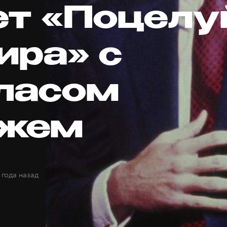
ет «Поцелу
ира» с
ласом
джем
 года назад