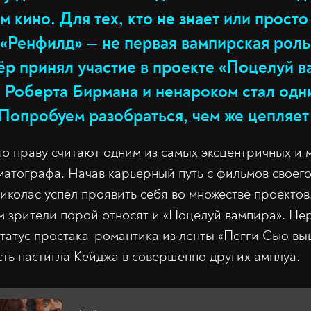
м кино. Для тех, кто не знает или прост
 «Ренфилд» — не первая вампирская роль
ёр принял участие в проекте «Поцелуй 
s) Роберта Бирмана и ненароком стал одн
Попробуем разобраться, чем же цепляет 
о праву считают одним из самых эксцентричных и 
атографа. Начав карьерный путь с фильмов своег
колас успел проявить себя во множестве проектов,
м зрители порой относят и «Поцелуй вампира». Пе
статус простака-романтика из ленты «Пегги Сью вы
ть настигла Кейджа в совершенно других амплуа.