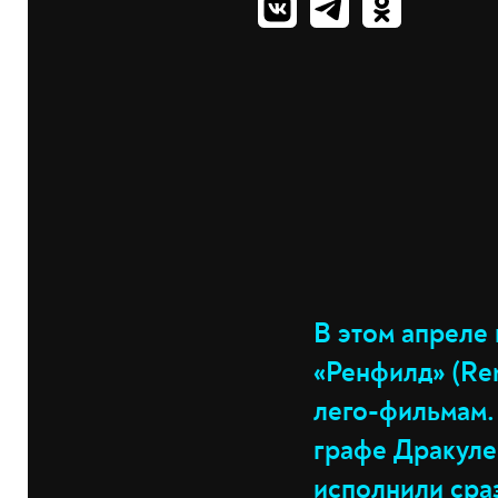
В этом апреле 
«Ренфилд» (Re
лего-фильмам.
графе Дракуле
исполнили сраз