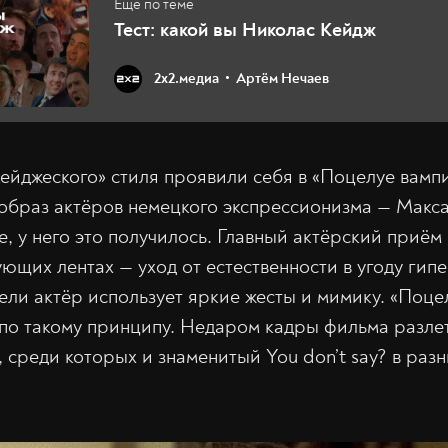
Тест: какой вы Николас Кейдж
2х2.медиа
Артём Нечаев
ейджеского» стиля проявили себя в «Поцелуе вамп
 образ актёров немецкого экспрессионизма — Мак
е, у него это получилось. Главный актёрский приём
ющих лентах — уход от естественности в угоду гип
ели актёр использует яркие жесты и мимику. «Поце
по такому принципу. Недаром кадры фильма разле
 среди которых и знаменитый You don’t say? в раз