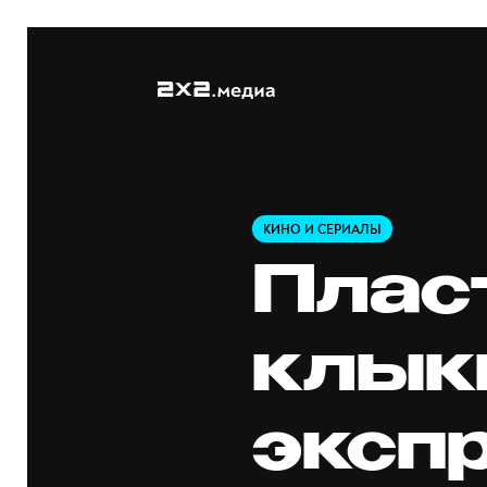
КИНО И СЕРИАЛЫ
Плас
клык
эксп