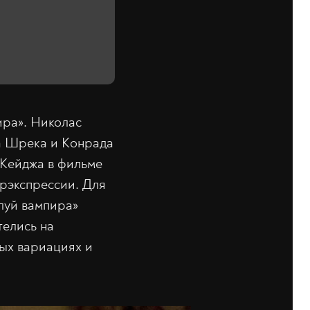
ира». Николас
са Шрека и Конрада
 Кейджа в фильме
ерэкспрессии. Для
луй вампира»
телись на
ных вариациях и