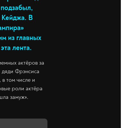
о подзабыл,
 Кейджа. В
вампира»
им из главных
эта лента.
мемных актёров за
о дяди Фрэнсиса
 в том числе и
рвые роли актёра
шла замуж».