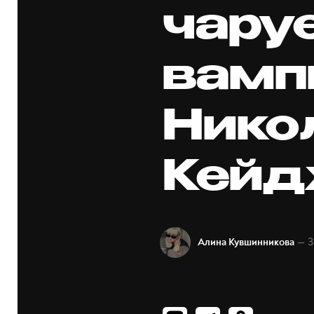
чару
вамп
Нико
Кей
— 3
Алина Кувшинникова