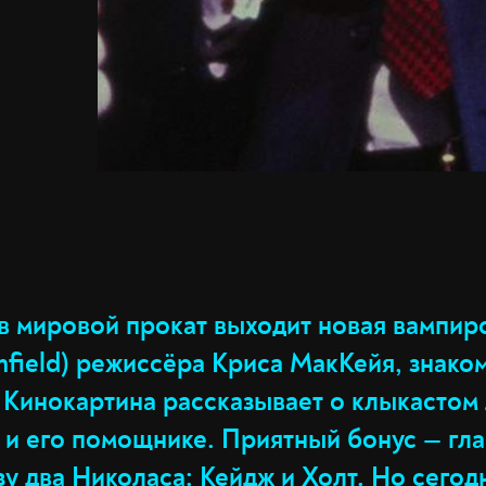
в мировой прокат выходит новая вампир
nfield) режиссёра Криса МакКейя, знако
 Кинокартина рассказывает о клыкастом
 и его помощнике. Приятный бонус — гл
у два Николаса: Кейдж и Холт. Но сегод