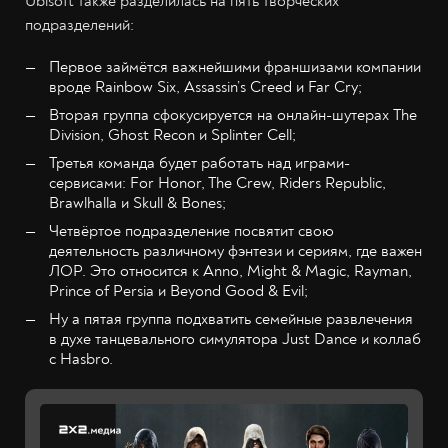
Ubisoft также разделилась на пять творческих
подразделений:
Первое займётся важнейшими франшизами компании
вроде Rainbow Six, Assassin’s Creed и Far Cry;
Вторая группа сфокусируется на онлайн-шутерах The
Division, Ghost Recon и Splinter Cell;
Третья команда будет работать над играми-
сервисами: For Honor, The Crew, Riders Republic,
Brawlhalla и Skull & Bones;
Четвёртое подразделение посвятит свою
деятельность различному фэнтези и сериям, где важен
ЛОР. Это относится к Anno, Might & Magic, Rayman,
Prince of Persia и Beyond Good & Evil;
Ну а пятая группа подхватить семейные развлечения
в духе танцевального симулятора Just Dance и коллаб
с Hasbro.