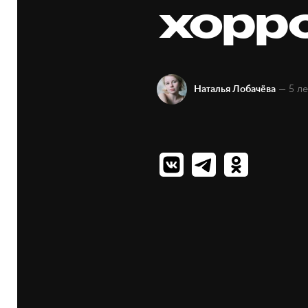
хорр
— 5 ле
Наталья Лобачёва