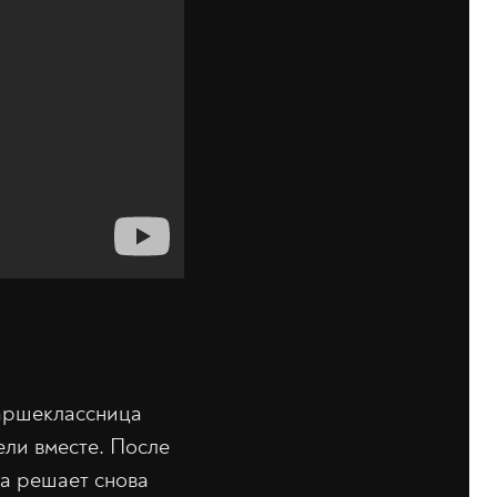
таршеклассница
ели вместе. После
на решает снова