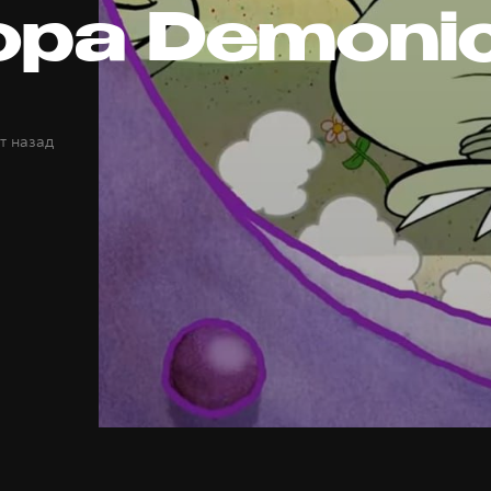
ора Demoni
т назад