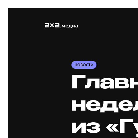
НОВОСТИ
Глав
неде
из «