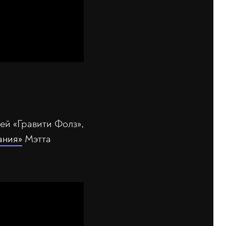
ей «Гравити Фолз»,
ания»
Мэтта