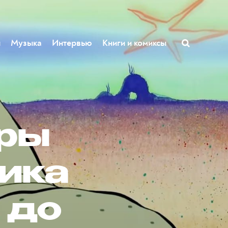
ы
Музыка
Интервью
Книги и комиксы
еры
рика
 до