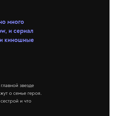
но много
ow, и сериал
 и киношные
главной звезде
жут о семье героя.
 сестрой и что