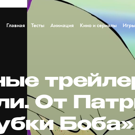
Главная
Тесты
Анимация
Кино и сериалы
Игр
ные трейл
ли. От Пат
Губки Боба»