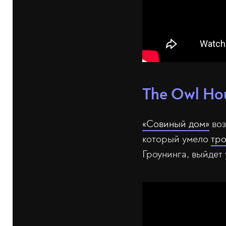
The Owl Ho
«Совиный дом»
воз
который умело
тро
Гроунинга, выйдет