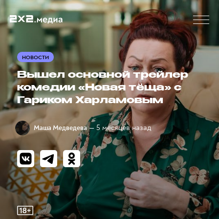
НОВОСТИ
Вышел основной трейлер
комедии «Новая тёща» с
Гариком Харламовым
— 5 месяцев назад
Маша Медведева