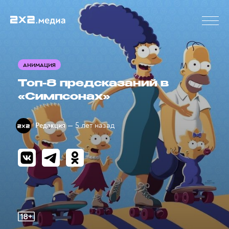
АНИМАЦИЯ
Топ-8 предсказаний в
«Симпсонах»
— 5 лет назад
Редакция