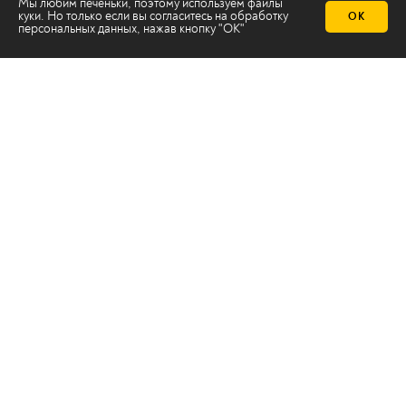
Мы любим печеньки, поэтому используем файлы
куки. Но только если вы согласитесь на
обработку
ОК
персональных данных
, нажав кнопку "ОК"
Телеканал 2х2
Онлайн-эфир
Все авторы
Все темы
© ООО «ТРК «2Х2», 2026
Правовая информация
Политика конфиденциальности
Сайт содержит рекомендательные технологии
Сделано на
Ghost
batman@2x2tv.ru
18+