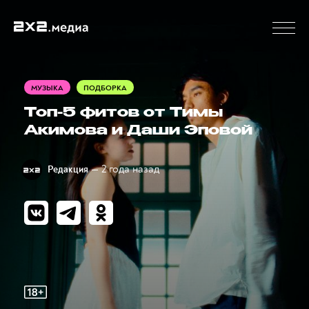
МУЗЫКА
ПОДБОРКА
Топ-5 фитов от Тимы
Акимова и Даши Эповой
— 2 года назад
Редакция