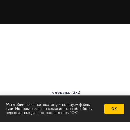
Телеканал 2х2
Онлайн-эфир
Мы любим печеньки, поэтому используем файлы
Все авторы
куки. Но только если вы согласитесь на
обработку
ОК
Все темы
персональных данных
, нажав кнопку "ОК"