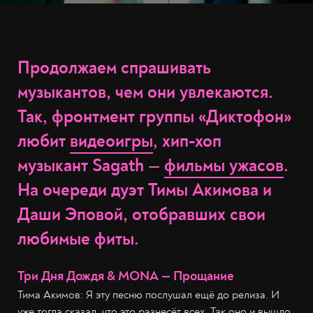
Продолжаем спрашивать
музыкантов, чем они увлекаются.
Так, фронтмент группы «Диктофон»
любит
видеоигры
, хип-хоп
музыкант Sagath —
фильмы ужасов
.
На очереди дуэт Тимы Акимова и
Даши Эповой, отобравших свои
любимые фиты.
Три Дня Дождя & MONA — Прощание
Тима Акимов: Я эту песню послушал ещё до релиза. И
уже тогда сказал, что это разнесёт всех. Так оно и вышло.