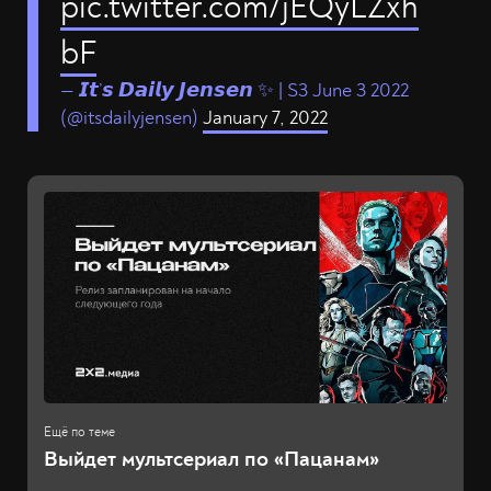
pic.twitter.com/jEQyLZxh
bF
— 𝙄𝙩’𝙨 𝘿𝙖𝙞𝙡𝙮 𝙅𝙚𝙣𝙨𝙚𝙣 ✨ | S3 June 3 2022
(@itsdailyjensen)
January 7, 2022
Выйдет мультсериал по «Пацанам»