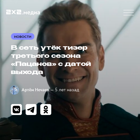
НОВОСТИ
В сеть утёк тизер
третьего сезона
«Пацанов» с датой
выхода
— 5 лет назад
Артём Нечаев