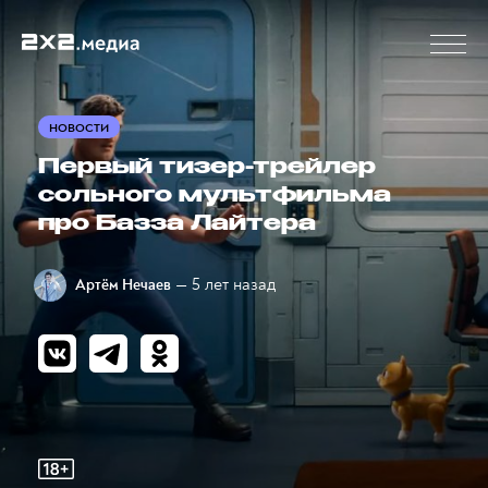
НОВОСТИ
Первый тизер-трейлер
сольного мультфильма
про Базза Лайтера
— 5 лет назад
Артём Нечаев