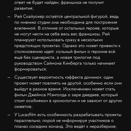
ответ не будет найден, франшиза не получит
развития;
Рей Скайуокер остаётся центральной фигурой, ведь
по мнению студии она необходима для построения
вселенной. В отличие от остальных героев, которые
не могут нести на себе весь вес франшизы, Рей
планируют использовать сразу в нескольких
предстоящих проектах. Однако это может привести к
столкновению идей: сольный фильм о героине всё
ещё без сценариста, а новая трилогия под
руководством Саймона Кинберга только начинает
формироваться;
Существует вероятность «эффекта домино»: один
проект может повлиять на другой, особенно если они
выйдут в разное время. Исключением может стать
фильм Джеймса Мэнголда о заре джедаев, который
стоит особняком в хронологии и не зависит от других
сюжетов;
У Lucasfilm есть особенность разрабатывать проекты
параллельно, порой не информируя участников о
планах соседних команд. Это ведёт к неразберихе;