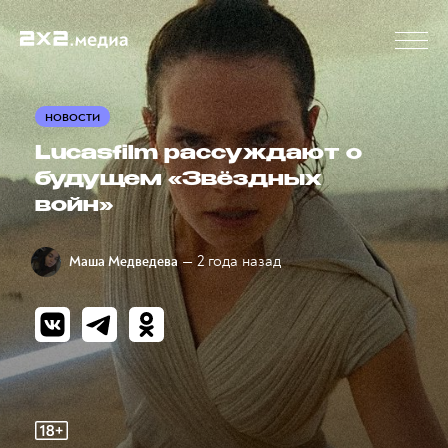
НОВОСТИ
Lucasfilm рассуждают о
будущем «Звёздных
войн»
— 2 года назад
Маша Медведева