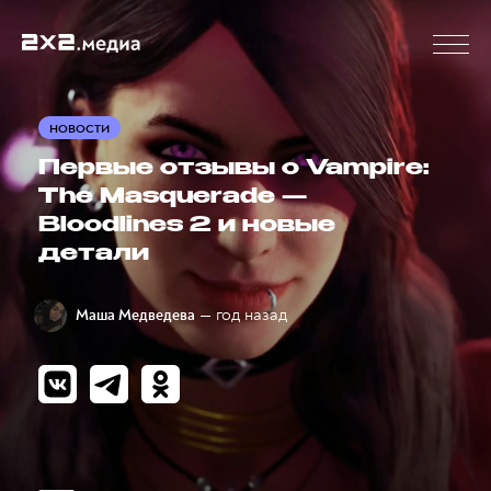
НОВОСТИ
Первые отзывы о Vampire:
The Masquerade —
Bloodlines 2 и новые
детали
— год назад
Маша Медведева