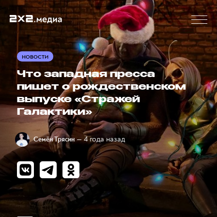
НОВОСТИ
Что западная пресса
пишет о рождественском
выпуске «Стражей
Галактики»
— 4 года назад
Семён Трясин