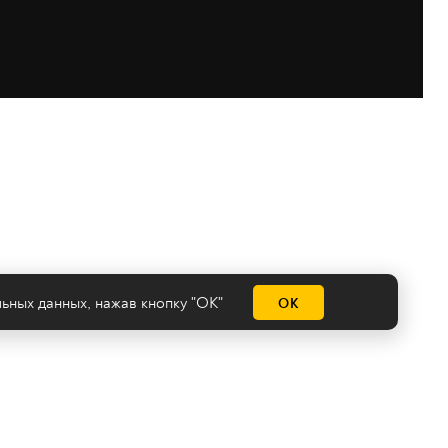
льных данных
, нажав кнопку "ОК"
ОК
емы