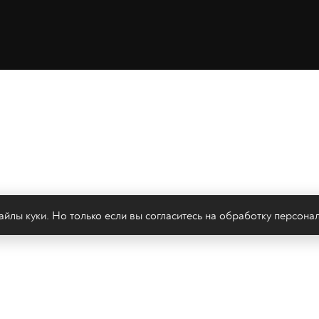
йлы куки. Но только если вы согласитесь на
обработку персона
леканал 2х2
Онлайн-эфир
Все авторы
Все т