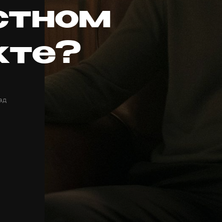
стном
кте?
ад