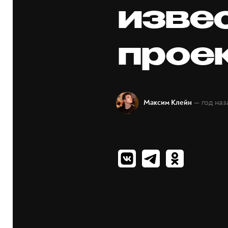
изве
прое
— год наз
Максим Клейн