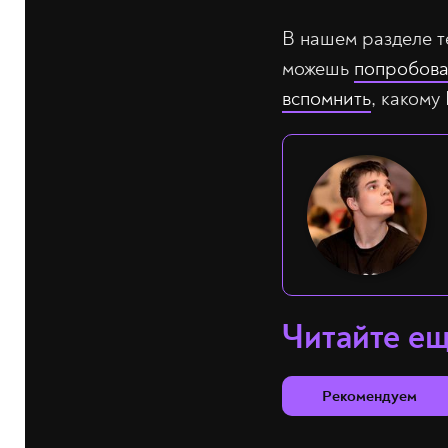
В нашем разделе т
можешь
попробова
вспомнить
, какому
Читайте е
Рекомендуем