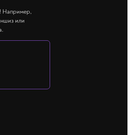
! Например,
аншиз или
а.