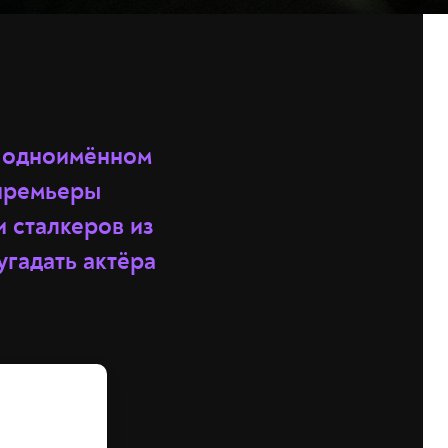
а одноимённом
 премьеры
 сталкеров из
угадать актёра