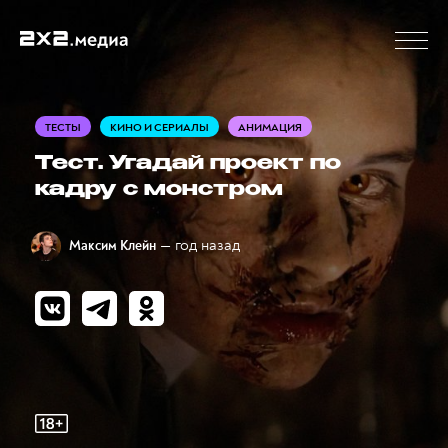
ТЕСТЫ
КИНО И СЕРИАЛЫ
АНИМАЦИЯ
Тест. Угадай проект по
кадру с монстром
— год назад
Максим Клейн