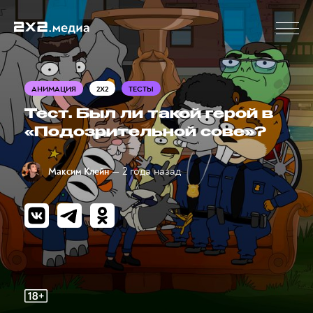
АНИМАЦИЯ
2X2
ТЕСТЫ
Тест. Был ли такой герой в
«Подозрительной сове»?
— 2 года назад
Максим Клейн