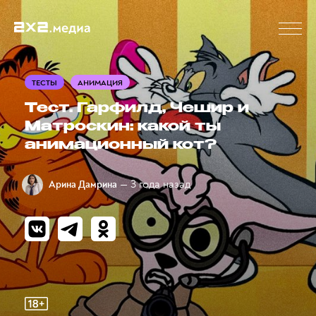
ТЕСТЫ
АНИМАЦИЯ
Тест. Гарфилд, Чешир и
Матроскин: какой ты
анимационный кот?
— 3 года назад
Арина Дамрина