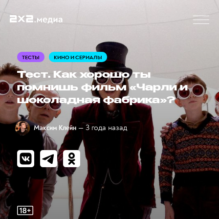
ТЕСТЫ
КИНО И СЕРИАЛЫ
Тест. Как хорошо ты
помнишь фильм «Чарли и
шоколадная фабрика»?
— 3 года назад
Максим Клейн