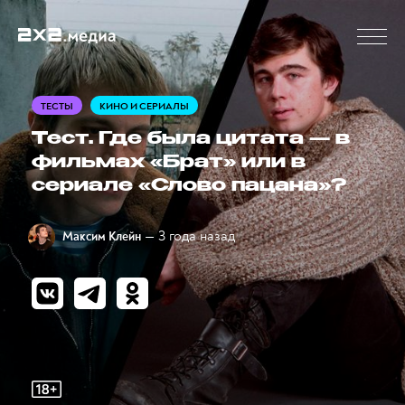
ТЕСТЫ
КИНО И СЕРИАЛЫ
Тест. Где была цитата — в
фильмах «Брат» или в
сериале «Слово пацана»?
— 3 года назад
Максим Клейн