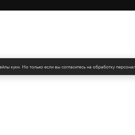
йлы куки. Но только если вы согласитесь на
обработку персона
леканал 2х2
Онлайн-эфир
Все авторы
Все т