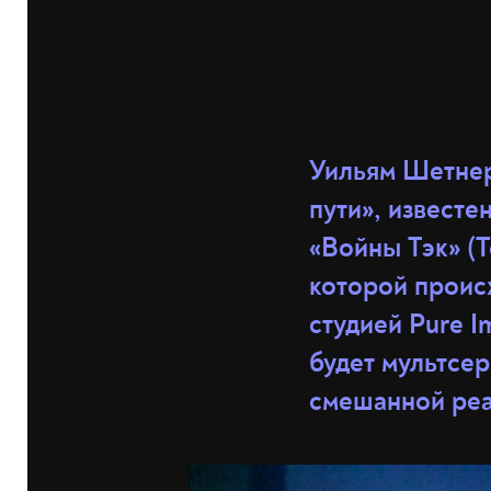
Уильям Шетнер
пути», известе
«Войны Тэк» (T
которой происх
студией Pure 
будет мультсе
смешанной реа