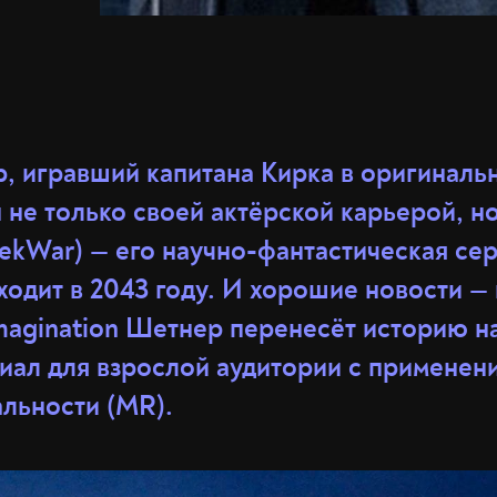
, игравший капитана Кирка в оригиналь
н не только своей актёрской карьерой, но
ekWar) — его научно-фантастическая сер
одит в 2043 году. И хорошие новости — 
Imagination Шетнер перенесёт историю н
риал для взрослой аудитории с применен
льности (MR).