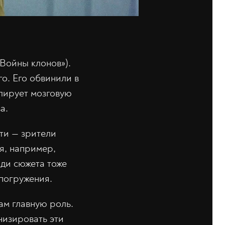
Войны клонов»).
о. Его обвинили в
лирует мозговую
а.
ти — зрители
я, например,
ди сюжета тоже
 погружения.
ам главную роль.
низировать эти