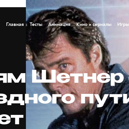
Главная
Тесты
Анимация
Кино и сериалы
Игр
ям Шетнер
здного пут
ет