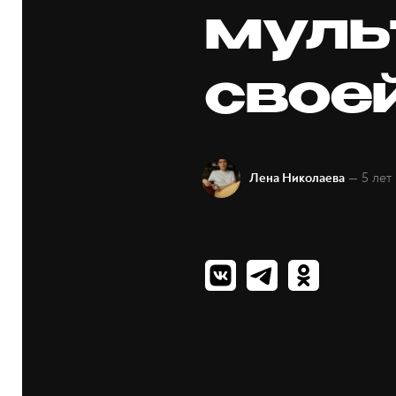
муль
своей
— 5 лет
Лена Николаева