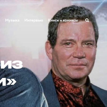
ы
Музыка
Интервью
Книги и комиксы
 из
и»