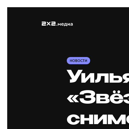
НОВОСТИ
Уиль
«Звё
сним