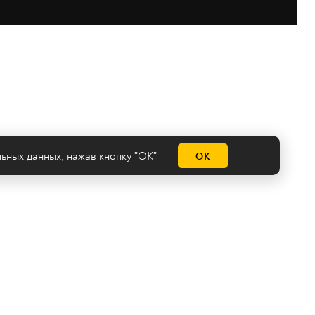
льных данных
, нажав кнопку "ОК"
ОК
емы