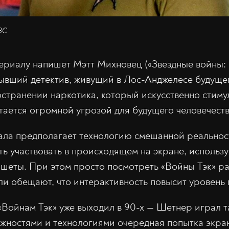
NBC
ериалу напишет Мэтт Михновец («Звездные войны: 
ывший детектив, живущий в Лос-Анджелесе будущег
странении наркотика, который искусственно стиму
итается огромной угрозой для будущего человечеств
ала предполагает технологию смешанной реальнос
ть участвовать в происходящем на экране, использу
шеты. При этом просто посмотреть «Войны Тэк» ра
ли обещают, что интерактивность повысит уровень
 «Войнам Тэк» уже выходил в 90-х — Шетнер играл т
жностями и технологиями очередная попытка экра