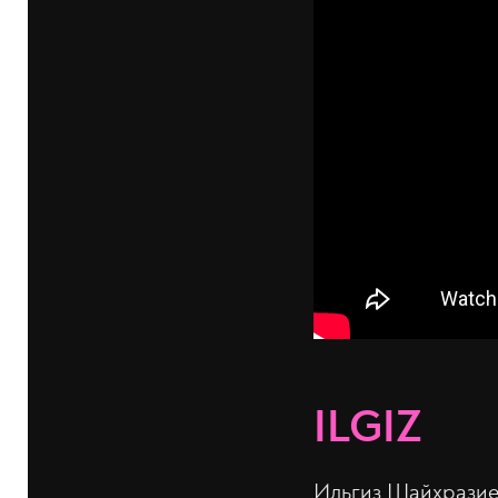
ILGIZ
Ильгиз Шайхразиев