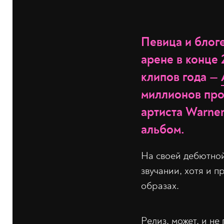
Певица и блог
арене в конце 
клипов года —
миллионов прос
артиста Warne
альбом.
На своей дебютной
звучании, хотя и п
образах.
Релиз, может, и н