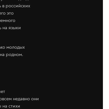
ь в российских
его это
немного
ь на языки
ько молодых
 на родном.
яет
совсем недавно они
ы на стихи