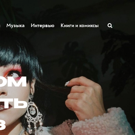
ы
Музыка
Интервью
Книги и комиксы
ом
ять
з