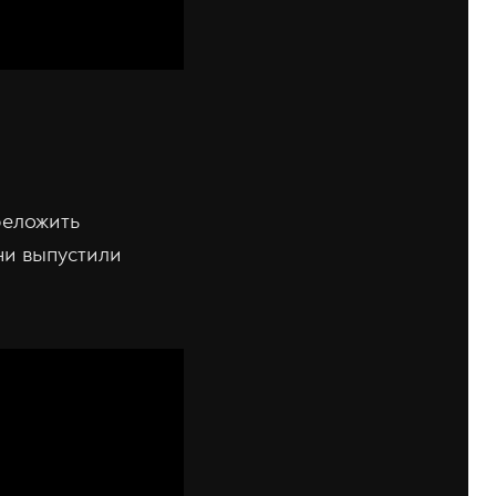
реложить
они выпустили