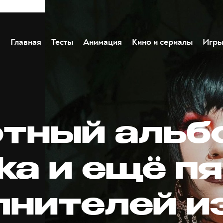
Главная
Тесты
Анимация
Кино и сериалы
Игр
тный альб
ka и ещё п
лнителей и