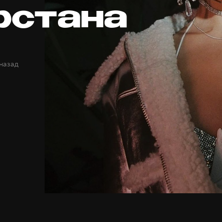
рстана
 назад