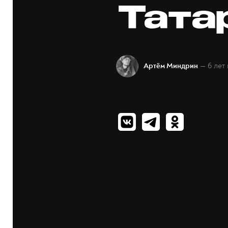
Тата
— 6 лет
Артём Миндрин