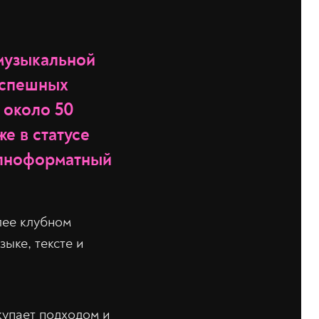
 музыкальной
 успешных
 около 50
е в статусе
олноформатный
лее клубном
ыке, тексте и
купает подходом и