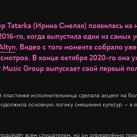
ер Tatarka (Ирина Смелая) появилась на
2016-го, когда выпустила один из самых
Altyn
. Видео с того момента собрало уже
мотров. В конце октября 2020-го она уж
r Music Group выпускает свой первый п
 пластинке исполнительница сделала акцент на бо
родолжила основную логику смешения культур — в яз
е подойдёт всем слушателям, но он определённо под