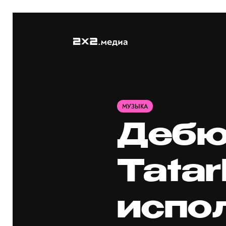
МУЗЫКА
Дебю
Tatar
испо