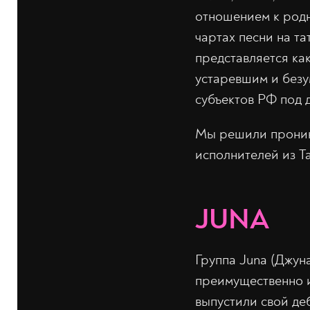
отношением к родн
чартах песни на та
представляется ка
устаревшим и безум
субъектов РФ под 
Мы решили проник
исполнителей из Т
JUNA
Группа Juna (Джун
преимущественно и
выпустили свой д