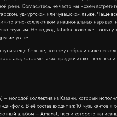
ой речи. Согласитесь, не часто мы можем встретит
тарском, удмуртском или чувашском языке. Чаще вс
ким-то этно-коллективом в национальных нарядах, 
но скучным. Но подход Tatarka позволяет взглянут
другим углом.
нуться ещё больше, поэтому собрали ниже нескол
атарстана, которые также предпочитают петь песни
а) — молодой коллектив из Казани, который исполн
нди-фолк. В её состав входит аж 10 музыкантов и 
ебютный альбом —
Amanat
, песни которого написан