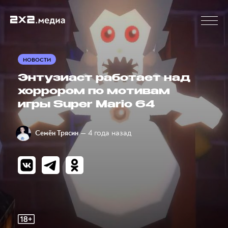
НОВОСТИ
Энтузиаст работает над
хоррором по мотивам
игры Super Mario 64
— 4 года назад
Семён Трясин