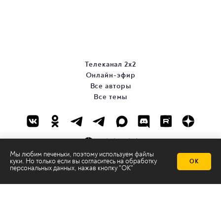
Телеканал 2х2
Онлайн-эфир
Все авторы
Все темы
Мы любим печеньки, поэтому используем файлы
куки. Но только если вы согласитесь на
обработку
ОК
персональных данных
, нажав кнопку "ОК"
© ООО «ТРК «2Х2», 2026
Правовая информация
Политика конфиденциальности
Сайт содержит рекомендательные технологии