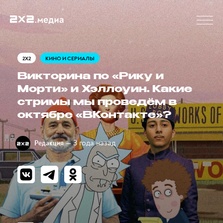
2X2
КИНО И СЕРИАЛЫ
Викторина по «Рику и
Морти» и Хэллоуин. Какие
стримы мы проведём в
октябре «ВКонтакте»?
— 3 года назад
Редакция