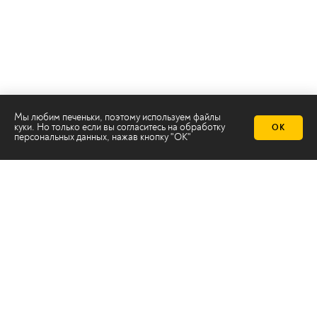
Мы любим печеньки, поэтому используем файлы
куки. Но только если вы согласитесь на
обработку
ОК
Телеканал 2х2
персональных данных
, нажав кнопку "ОК"
Онлайн-эфир
Все авторы
Все темы
© ООО «ТРК «2Х2», 2026
Правовая информация