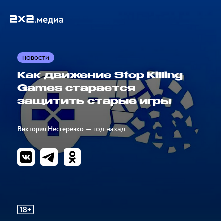
НОВОСТИ
Как движение Stop Killing
Games старается
защитить старые игры
— год назад
Виктория Нестеренко