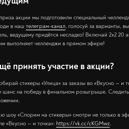
ведущим
приза акции мы подготовили специальный челлендж
ходи в наш
телеграм-канал
, голосуй за варианты, в
ль, ведущему придётся несладко! Включай 2х2 20 а
ни выполняет челленджи в прямом эфире!
щё принять участие в акции?
обирай стикеры «Улица» за заказы во «Вкусно — и 
е шанс на победу в финальном розыгрыше. Следить
ожении.
 шоу «Спорим на стикеры» смотри не только в эфир
е «Вкусно — и точка»:
https://vk.cc/cKGMwz
.