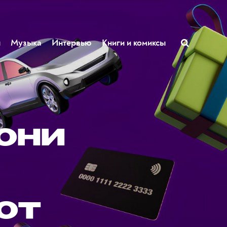
ы
Музыка
Интервью
Книги и комиксы
они
от