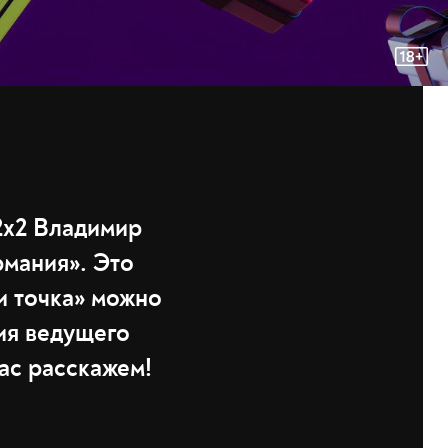
 2х2 Владимир
рмания». Это
и точка» можно
вия ведущего
ас расскажем!