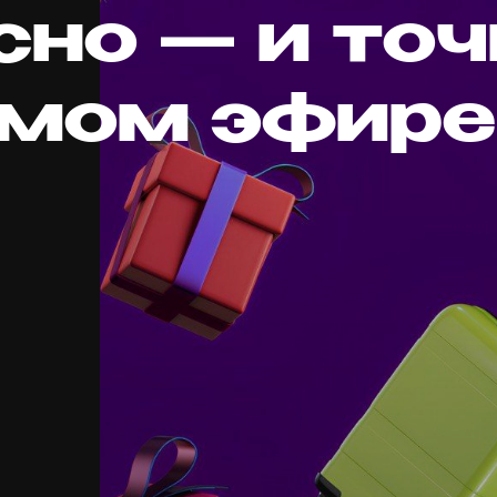
сно — и точ
ямом эфире