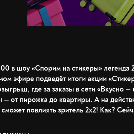
7:00 в шоу «Спорим на стикеры» легенда
мом эфире подведёт итоги акции «Стике
ыгрыш, где за заказы в сети «Вкусно — 
 — от пирожка до квартиры. А на дейст
сможет повлиять зритель 2х2! Как? Сейч