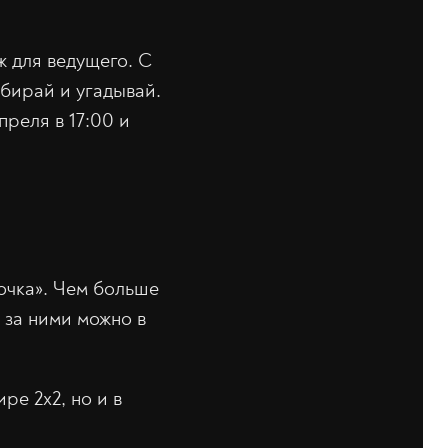
 для ведущего. С
ыбирай и угадывай.
преля в 17:00 и
точка». Чем больше
 за ними можно в
е 2х2, но и в