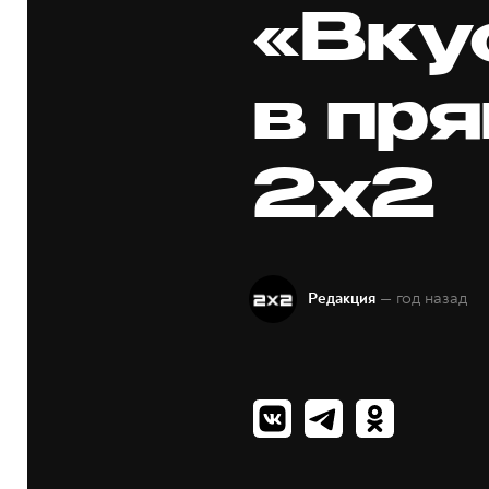
«Вку
в пр
2х2
— год назад
Редакция