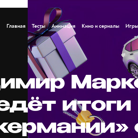
Главная
Тесты
Анимация
Кино и сериалы
Игр
имир Марк
едёт итоги
кермании» 