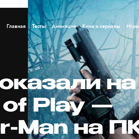
Главная
Тесты
Анимация
Кино и сериалы
Игр
показали на
 of Play —
r-Man на ПК