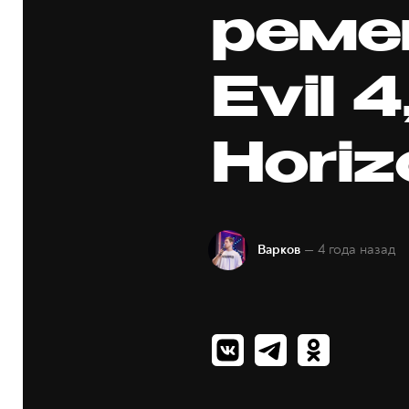
реме
Evil 
Horiz
— 4 года назад
Варков