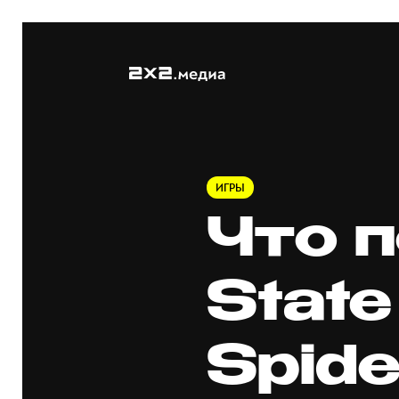
ИГРЫ
Что 
State
Spide