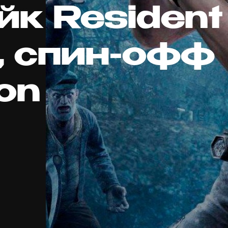
йк Resident
4, спин-офф
on