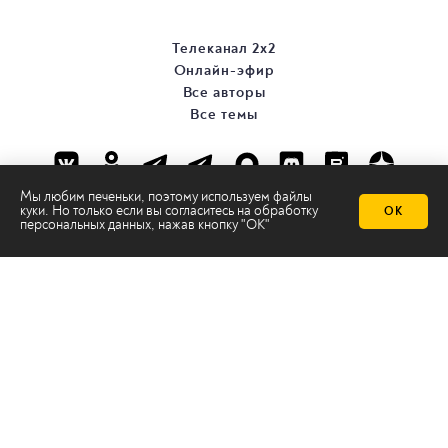
Телеканал 2х2
Онлайн-эфир
Все авторы
Все темы
Мы любим печеньки, поэтому используем файлы
куки. Но только если вы согласитесь на
обработку
ОК
персональных данных
, нажав кнопку "ОК"
© ООО «ТРК «2Х2», 2026
Правовая информация
Политика конфиденциальности
Сайт содержит рекомендательные технологии
Сделано на
Ghost
batman@2x2tv.ru
18+