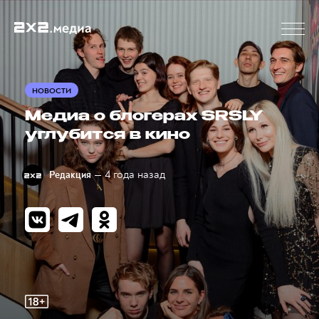
НОВОСТИ
Медиа о блогерах SRSLY
углубится в кино
— 4 года назад
Редакция