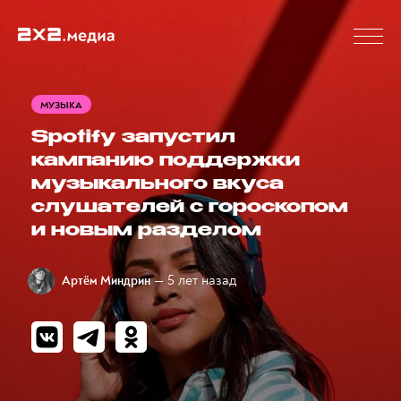
МУЗЫКА
Spotify запустил
кампанию поддержки
музыкального вкуса
слушателей с гороскопом
и новым разделом
— 5 лет назад
Артём Миндрин