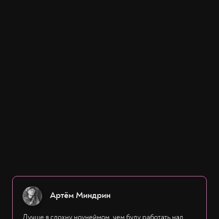
Артём Миндрин
Лучше я сдохну ноунеймом, чем буду работать над