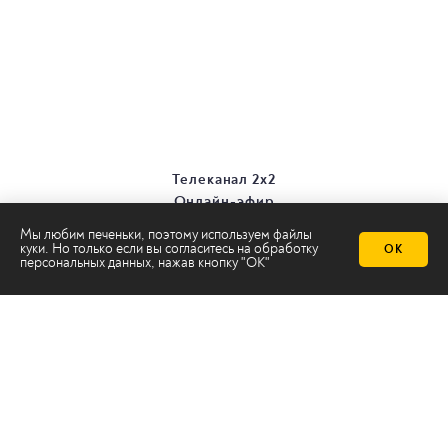
Телеканал 2х2
Онлайн-эфир
Все авторы
Мы любим печеньки, поэтому используем файлы
Все темы
куки. Но только если вы согласитесь на
обработку
ОК
персональных данных
, нажав кнопку "ОК"
© ООО «ТРК «2Х2», 2026
Правовая информация