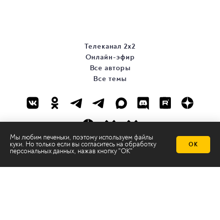
Телеканал 2х2
Онлайн-эфир
Все авторы
Все темы
Мы любим печеньки, поэтому используем файлы
куки. Но только если вы согласитесь на
обработку
ОК
персональных данных
, нажав кнопку "ОК"
© ООО «ТРК «2Х2», 2026
Правовая информация
Политика конфиденциальности
Сайт содержит рекомендательные технологии
Сделано на
Ghost