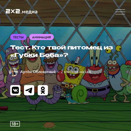
ТЕСТЫ
АНИМАЦИЯ
Тест. Кто твой питомец из
«Губки Боба»?
— 2 месяца назад
Артём Обловатный