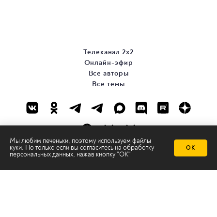
Телеканал 2х2
Онлайн-эфир
Все авторы
Все темы
Мы любим печеньки, поэтому используем файлы
куки. Но только если вы согласитесь на
обработку
ОК
персональных данных
, нажав кнопку "ОК"
© ООО «ТРК «2Х2», 2026
Правовая информация
Политика конфиденциальности
Сайт содержит рекомендательные технологии
Сделано на
Ghost