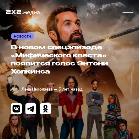
НОВОСТИ
В новом спецэпизоде
«Мифического квеста»
появится голос Энтони
Хопкинса
— 5 лет назад
Лена Николаева