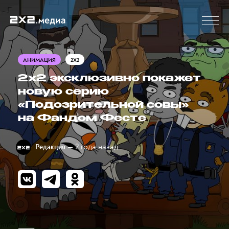
АНИМАЦИЯ
2X2
2х2 эксклюзивно покажет
новую серию
«Подозрительной совы»
на Фандом Фесте
— 2 года назад
Редакция