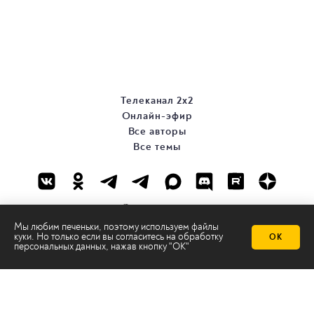
Телеканал 2х2
Онлайн-эфир
Все авторы
Все темы
Мы любим печеньки, поэтому используем файлы
куки. Но только если вы согласитесь на
обработку
ОК
персональных данных
, нажав кнопку "ОК"
© ООО «ТРК «2Х2», 2026
Правовая информация
Политика конфиденциальности
Сайт содержит рекомендательные технологии