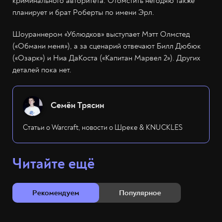
криминального авторитета. Отомстить негодяю также
планирует и брат Роберты по имени Эрл.
Шоураннером «Ублюдков» выступает Мэтт Олмстед
(«Обмани меня»), а за сценарий отвечают Билл Дюбюк
(«Озарк») и Ниа ДаКоста («Капитан Марвел 2»). Других
деталей пока нет.
Семён Трясин
Статьи о Warcraft, новости о Шреке & KNUCKLES
Читайте ещё
Рекомендуем
Популярное