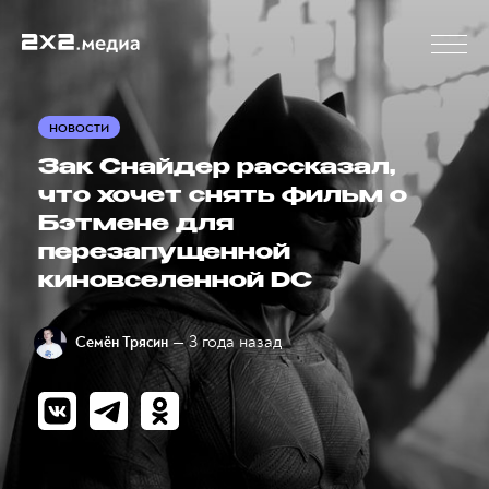
НОВОСТИ
Зак Снайдер рассказал,
что хочет снять фильм о
Бэтмене для
перезапущенной
киновселенной DC
— 3 года назад
Семён Трясин