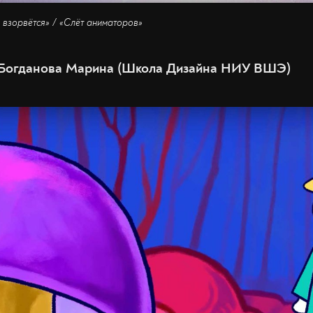
взорвётся» / «Слёт аниматоров»
 Богданова Марина (Школа Дизайна НИУ ВШЭ)