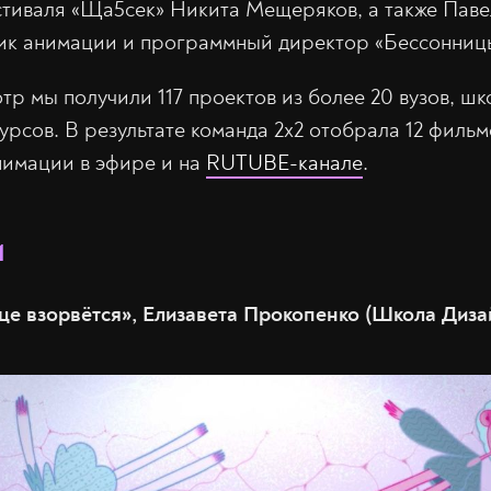
стиваля «Ща5сек» Никита Мещеряков, а также Пав
рик анимации и программный директор «Бессонниц
тр мы получили 117 проектов из более 20 вузов, шк
рсов. В результате команда 2х2 отобрала 12 фильм
нимации в эфире и на
RUTUBE-канале
.
и
е взорвётся», Елизавета Прокопенко (Школа Ди