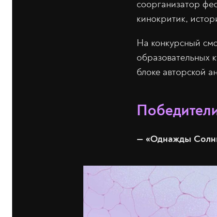
соорганизатор фе
кинокритик, исто
На конкурсный смо
образовательных ку
блоке авторской а
Победител
— «Однажды Солнц