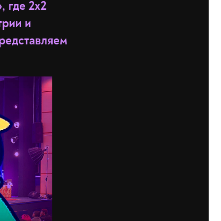
, где 2х2
трии и
Представляем