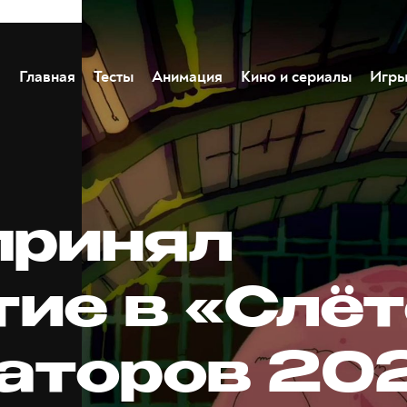
Главная
Тесты
Анимация
Кино и сериалы
Игр
принял
тие в «Слёт
аторов 20