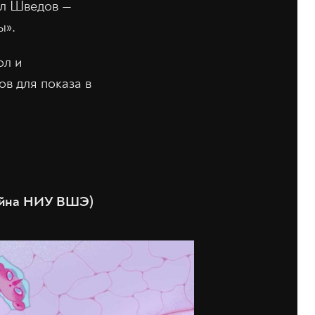
ел Шведов —
ы».
ол и
ов для показа в
зайна НИУ ВШЭ)