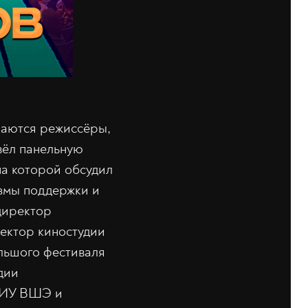
ираются режиссёры,
овёл панельную
на которой обсудил
измы поддержки и
директор
ектор киностудии
льшого фестиваля
дии
 НИУ ВШЭ и