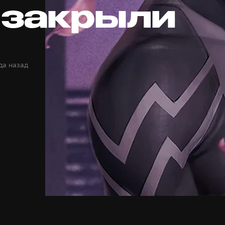
 закрыли
да назад