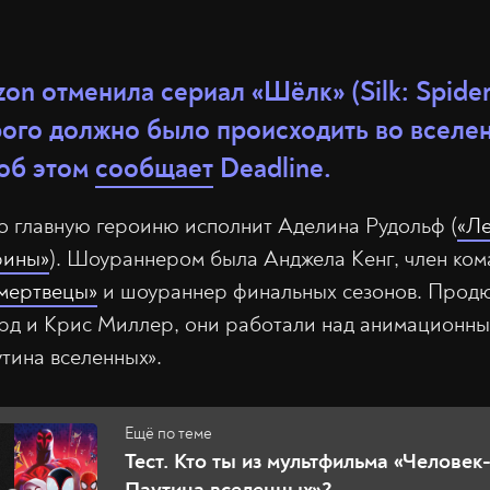
n отменила сериал «Шёлк» (Silk: Spider 
рого должно было происходить во вселе
 об этом
сообщает
Deadline.
о главную героиню исполнит Аделина Рудольф (
«Л
рины»
). Шоураннером была Анджела Кенг, член ко
мертвецы»
и шоураннер финальных сезонов. Прод
рд и Крис Миллер, они работали над анимационн
утина вселенных».
Тест. Кто ты из мультфильма «Человек
Паутина вселенных»?