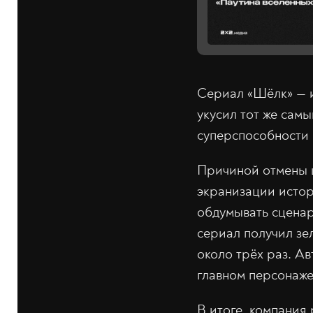
Сериал «Шёлк» — и
укусил тот же самы
суперспособности 
Причиной отмены ш
экранизации истор
обдумывать сценар
сериал получил зе
около трёх раз. Ав
главном персонаже
В итоге, компания