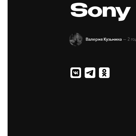
Sony
— 2 го
Валерия Кузьмина