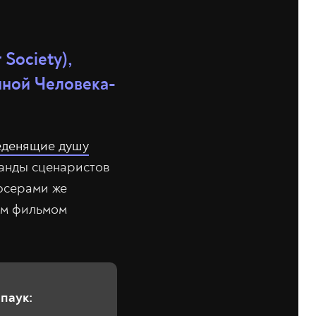
Society),
нной Человека-
еденящие душу
манды сценаристов
юсерами же
ым фильмом
-паук: