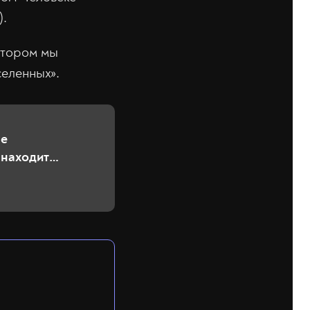
).
котором мы
еленных».
не
 находит