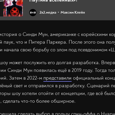
2х2.медиа
Максим Клейн
стория о Синди Мун, американке с корейскими ко
й паук, что и Питера Паркера. После этого она пол
и начала свою борьбу со злом под псевдонимом «Ш
оу может послужить его долгая разработка. Вперв
ии Синди Мун появилась ещё в 2019 году. Тогда то
ий. Затем в 2022-м
представили
официальный конце
лёный свет и отправился в разработку. Сценарий 
торы шоу хотели отойти от концепции, где всё был
, сделать что-то более обширное.
 решила сделать выбор в пользу спин-оффа о Нуар