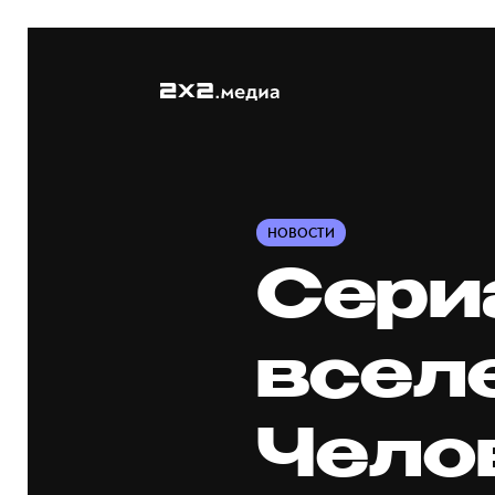
НОВОСТИ
Сери
всел
Чело