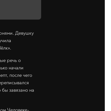
рнями. Девушку
учила
ёлк».
ые речь о
лько начали
пт, после чего
переписывался
о бы завязано на
ном Человеке-