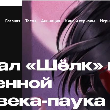
Главная
Тесты
Анимация
Кино и сериалы
Игр
ал «Шёлк» 
енной
века-паука