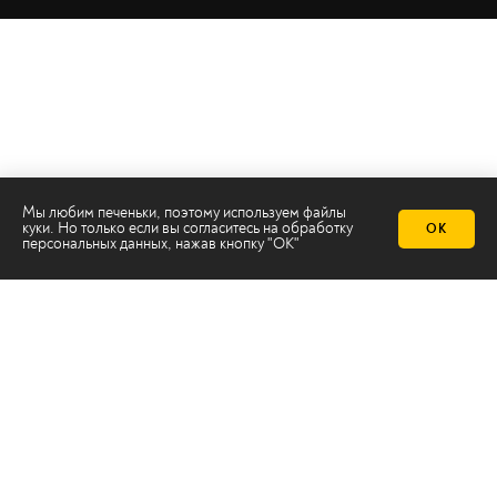
Мы любим печеньки, поэтому используем файлы
куки. Но только если вы согласитесь на
обработку
ОК
персональных данных
, нажав кнопку "ОК"
Телеканал 2х2
Онлайн-эфир
Все авторы
Все темы