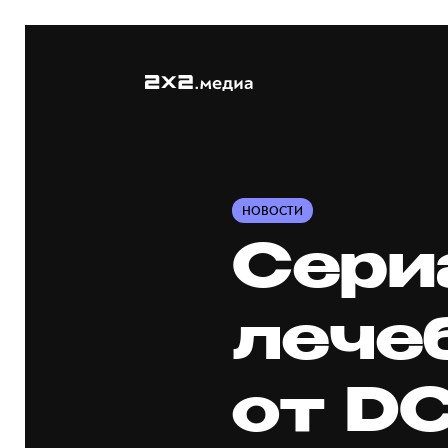
НОВОСТИ
Сери
лече
от D