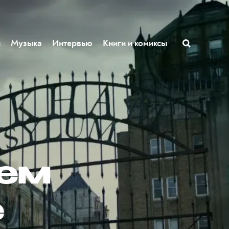
ы
Музыка
Интервью
Книги и комиксы
хем
е