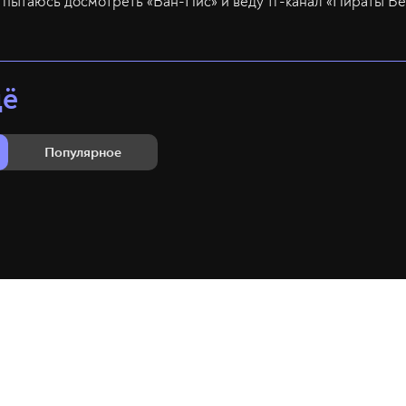
пытаюсь досмотреть «Ван-Пис» и веду тг-канал «Пираты Бе
щё
Популярное