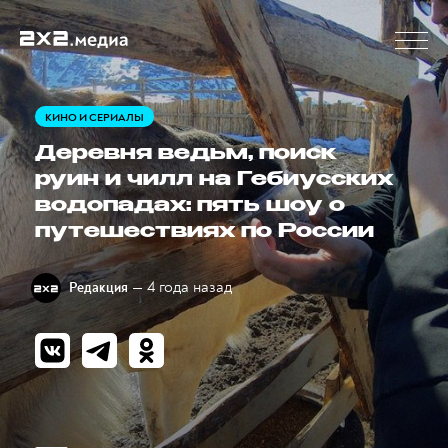
КИНО И СЕРИАЛЫ
Деревня ведьм, поиск
руин и чилл на Гебиусских
водопадах: пять шоу о
путешествиях по России
— 4 года назад
Редакция