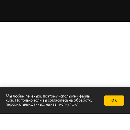
Телеканал 2х2
Мы любим печеньки, поэтому используем файлы
куки. Но только если вы согласитесь на
обработку
ОК
Онлайн-эфир
персональных данных
, нажав кнопку "ОК"
Все авторы
Все темы