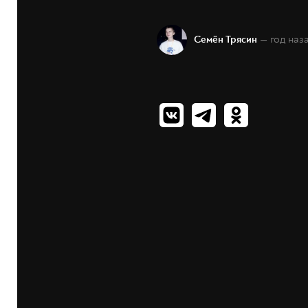
— год наз
Семён Трясин