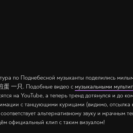
 тура по Поднебесной музыканты поделились милы
м 煎蛋 一只. Подобные видео с
музыкальными мульти
ятся на YouTube, а теперь тренд дотянулся и до к
имации с танцующими курицами (видимо, отсылка к
 соответствует альтернативному звуку и мрачным тек
дём официальный клип с таким визуалом!