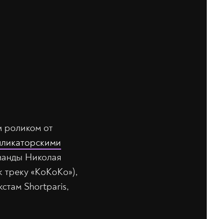
м роликом от
пликаторскими
оманды Николая
 треку «КоКоКо»),
стам Shortparis,