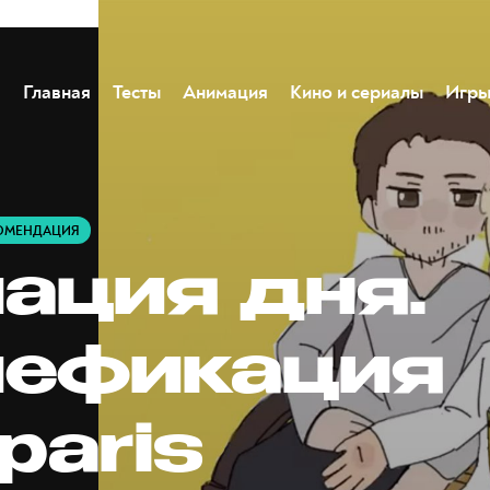
Главная
Тесты
Анимация
Кино и сериалы
Игр
ОМЕНДАЦИЯ
ация дня.
ефикация
paris