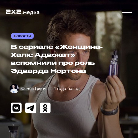
НОВОСТИ
В сериале «Женщина-
Халк: Адвокат»
вспомнили про роль
Эдварда Нортона
— 4 года назад
Семён Трясин