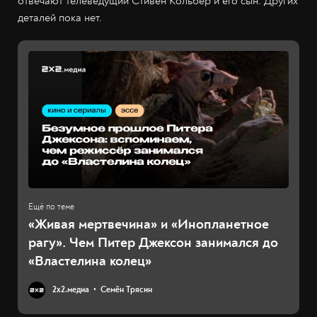
отвечают телеведущий Стивен Кольбер и его сын. Других
деталей пока нет.
«Живая мертвечина» и «Инопланетное
рагу». Чем Питер Джексон занимался до
«Властелина колец»
2х2.медиа
Семён Трясин