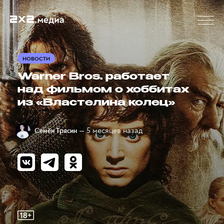
НОВОСТИ
Warner Bros. работает
над фильмом о хоббитах
из «Властелина колец»
— 5 месяцев назад
Семён Трясин