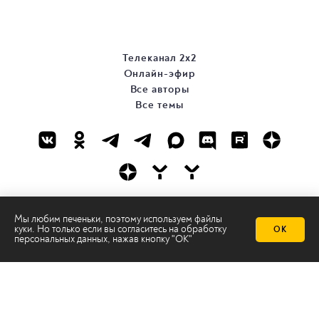
Телеканал 2х2
Онлайн-эфир
Все авторы
Все темы
© ООО «ТРК «2Х2», 2026
Мы любим печеньки, поэтому используем файлы
куки. Но только если вы согласитесь на
обработку
ОК
Правовая информация
персональных данных
, нажав кнопку "ОК"
Политика конфиденциальности
Сайт содержит рекомендательные технологии
Сделано на
Ghost
batman@2x2tv.ru