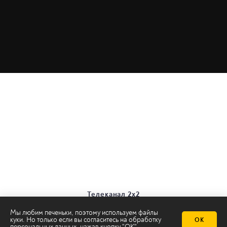
Телеканал 2х2
Онлайн-эфир
Мы любим печеньки, поэтому используем файлы
Все авторы
куки. Но только если вы согласитесь на
обработку
ОК
персональных данных
, нажав кнопку "ОК"