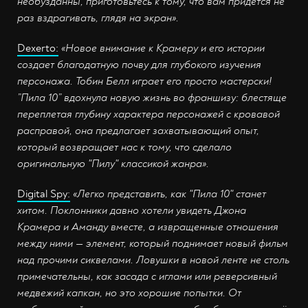
необузданны, приготовьтесь к тому, что вам придётся не
раз вздрагивать, глядя на экран».
Dexerto:
«Новое внимание к Крамеру и его истории
создает благодатную почву для глубокого изучения
персонажа. Тобин Белл играет его просто мастерски!
”Пила 10” вдохнула новую жизнь во франшизу: блестяще
переплетая глубину характера персонажей с кровавой
расправой, она предлагает захватывающий опыт,
который возвращает нас к тому, что сделало
оригинальную "Пилу" классикой жанра».
Digital Spy:
«Легко представить, как "Пила 10" станет
хитом. Поклонники давно хотели увидеть Джона
Крамера и Аманду вместе, а извращенные отношения
между ними — элемент, который поднимает новый фильм
над прочими сиквелами. Ловушки в новой ленте не столь
примечательны, как засада с иглами или реверсивный
медвежий капкан, но это хорошие попытки. От