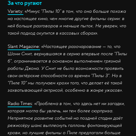
За что ругают
Variety:
«Минус "Пилы 10” в том, что она больше похожа
на настоящее кино, чем многие другие фильмы серии: в
ней больше разговоров и меньше пыток. Не уверен, что
такой подход окупится в кассовых сборах».
Slant Magazine:
«Настоящее разочарование — то, что
Шони Смит, вернувшаяся в серию впервые после "Пилы
6", ограничивается в основном выполнением грязной
работы Джона. У Смит не было возможности проявить
свои актёрские способности со времен "Пилы 3". Но в
"Пиле 10" мы получаем крохи того, что делает её такой
захватывающей актрисой, особенно в жанре ужасов».
Radio Times
:
«Проблема в том, что здесь нет ни загадки,
которая могла бы увлечь, ни тем более сюрприза.
Неприятное развитие событий на поздней стадии даёт
режиссёру шанс выплеснуть галлоны фонтанирующей
крови, но лучшие фильмы о Пиле предлагали больше