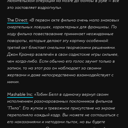
любительской операции на мозге до бомбы в руке — всё
это заставляет вздрогнуть».
The Direct:
«В первом акте фильма очень мало знаковых
смертельных ловушек, характерных для франшизы. По
ходу фильма повествование принимает неожиданные
повороты, которые делают эту картину особенной:
третий акт блистает смелыми творческими решениями.
Джон Крамер вовлечён в свои садистские игры сильнее,
чем когда-либо. Если обычно его голос звучит только в
записи, то на этот раз он наблюдает за своими
жертвами и даже непосредственно взаимодействует с
ними».
Mashable Inc:
«Тобин Белл в одиночку вернул своим
исполнением разочарованных поклонников фильмов
"Пила". Его жуткое и тревожное присутствие на экране
переполняло каждый кадр. Вы можете не соглашаться с
его наказаниями и методами пыток, но вы будете