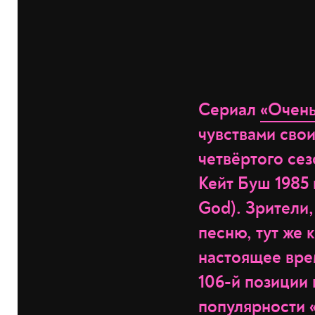
Сериал
«Очень
чувствами сво
четвёртого се
Кейт Буш 1985 
God). Зрители
песню, тут же 
настоящее врем
106-й позиции 
популярности 