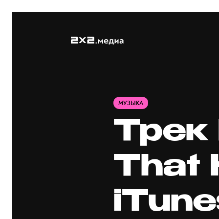
МУЗЫКА
Трек 
That 
iTun