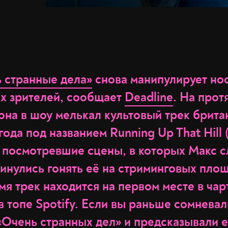
 странные дела»
снова манипулирует но
их зрителей, сообщает
Deadline
. На прот
зона в шоу мелькал культовый трек брит
года под названием Running Up That Hill 
, посмотревшие сцены, в которых Макс с
кинулись гонять её на стриминговых пло
я трек находится на первом месте в чарт
в топе Spotify. Если вы раньше сомневал
«Очень странных дел» и предсказывали е