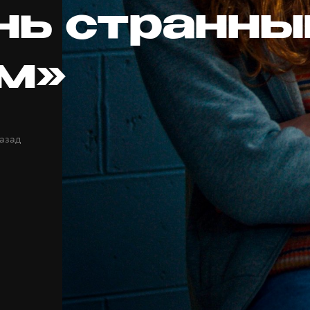
нь странн
м»
назад