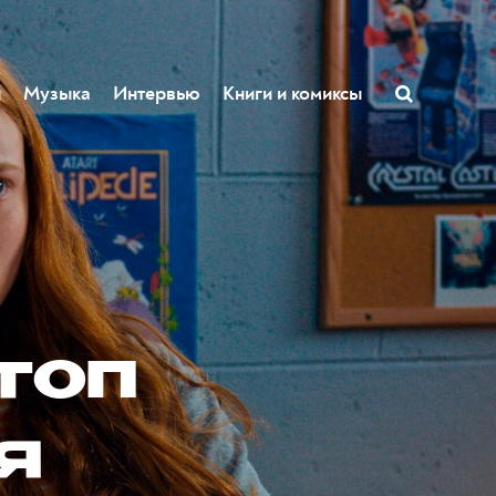
ы
Музыка
Интервью
Книги и комиксы
 топ
я