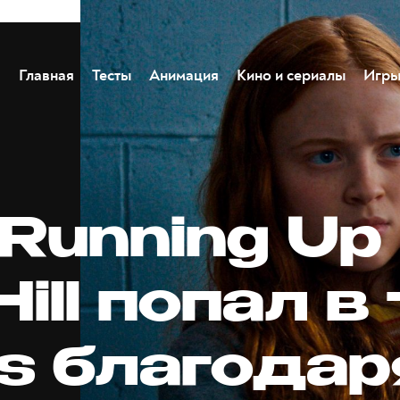
Главная
Тесты
Анимация
Кино и сериалы
Игр
Running Up
Hill попал в
es благодар