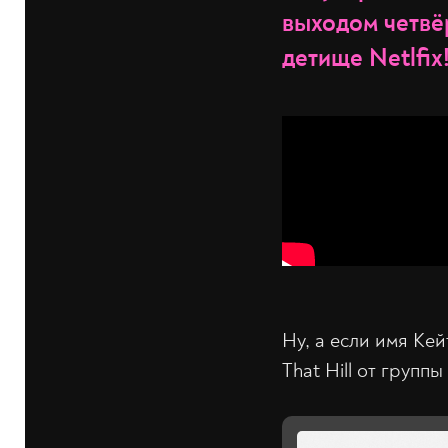
выходом четвёр
детище Netlfix
Ну, а если имя Кей
That Hill от группы