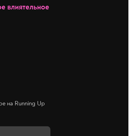
ое влиятельное
ере на Running Up