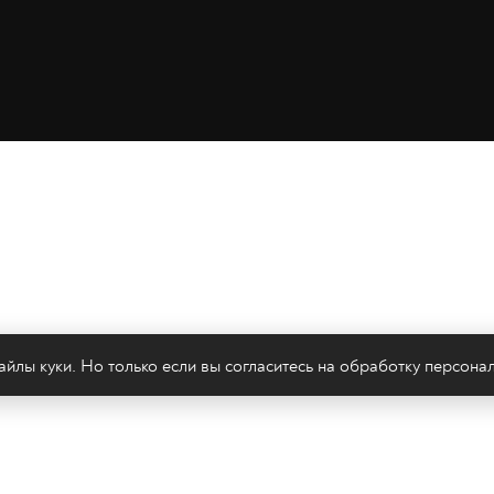
йлы куки. Но только если вы согласитесь на
обработку персона
леканал 2х2
Онлайн-эфир
Все авторы
Все т