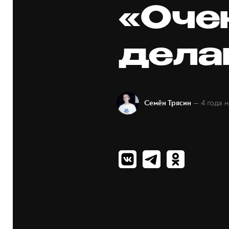
«Оче
дела
— 4 года 
Семён Трясин