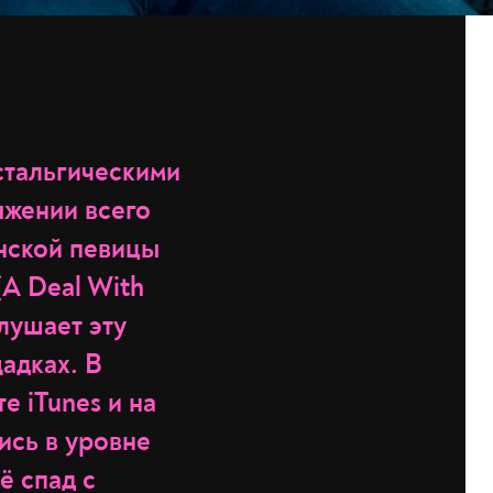
стальгическими
яжении всего
анской певицы
(A Deal With
лушает эту
щадках. В
е iTunes и на
ись в уровне
ё спад с