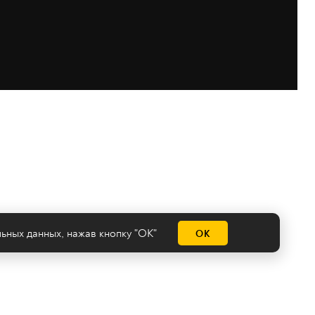
льных данных
, нажав кнопку "ОК"
ОК
емы