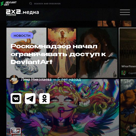
НОВОСТИ
Роскомнадзор начал
ограничивать доступ к
DeviantArt
— 5 лет назад
Лена Николаева