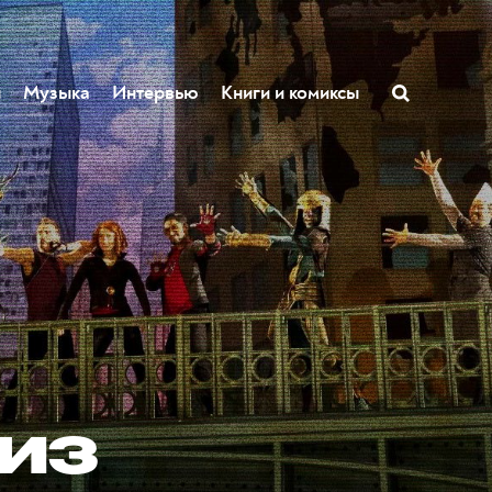
ы
Музыка
Интервью
Книги и комиксы
из