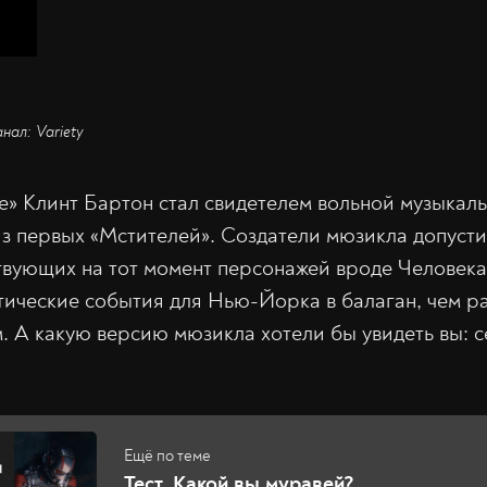
нал: Variety
е» Клинт Бартон стал свидетелем вольной музыкал
з первых «Мстителей». Создатели мюзикла допусти
вующих на тот момент персонажей вроде Человека-
ические события для Нью-Йорка в балаган, чем р
м. А какую версию мюзикла хотели бы увидеть вы: 
Тест. Какой вы муравей?