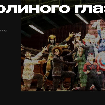
олиного гла
назад