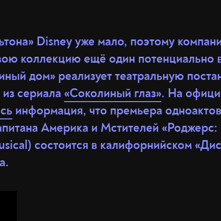
ьтона» Disney уже мало, поэтому компан
свою коллекцию ещё один потенциально 
ный дом» реализует театральную поста
 из сериала
«Соколиный глаз»
. На офици
сь
информация, что премьера одноактов
апитана Америка и Мстителей «Роджерс:
usical) состоится в калифорнийском «Ди
а.