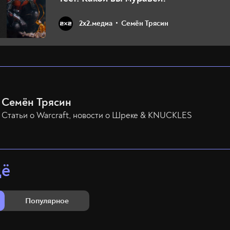
2х2.медиа
Семён Трясин
Семён Трясин
Статьи о Warcraft, новости о Шреке & KNUCKLES
щё
Популярное