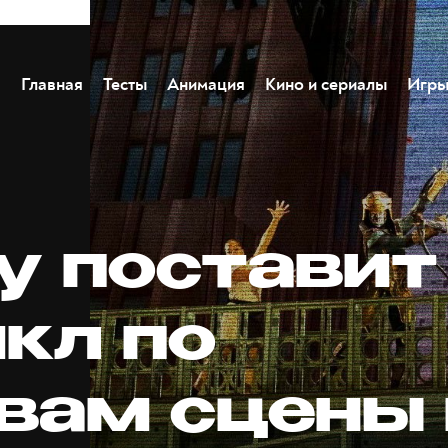
Главная
Тесты
Анимация
Кино и сериалы
Игр
ey поставит
кл по
вам сцены 