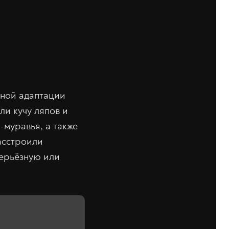
ьной адаптации
ли кучу ляпов и
муравья, а также
асстроили
серьёзную или