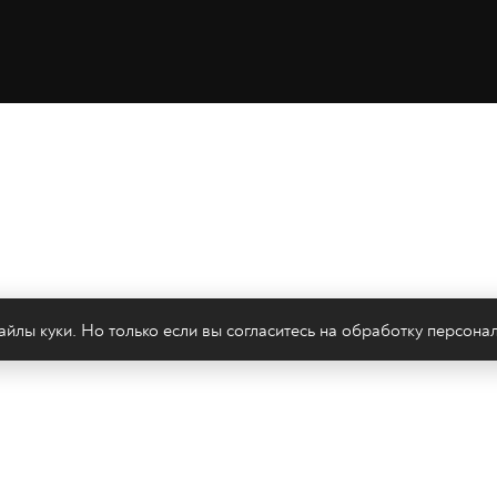
йлы куки. Но только если вы согласитесь на
обработку персона
леканал 2х2
Онлайн-эфир
Все авторы
Все т