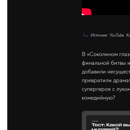
Источник: YouTube. Ка
В «Соколином глаз
финальной битвы и
добавили несущест
превратили драмат
супергероя с луко
комедийную?