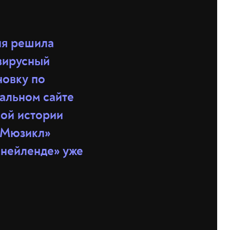
ия решила
вирусный
новку по
альном сайте
ой истории
 Мюзикл»
снейленде» уже