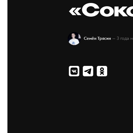
«Сок
— 3 года 
Семён Трясин