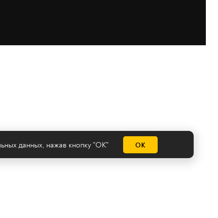
льных данных
, нажав кнопку "ОК"
ОК
емы