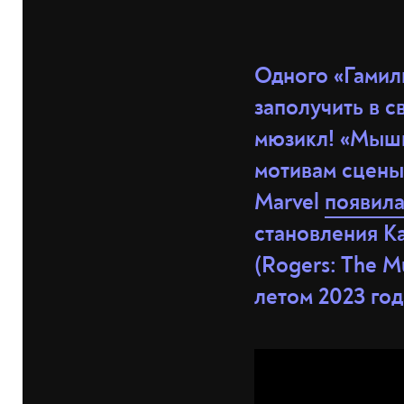
Одного «Гамил
заполучить в 
мюзикл! «Мыши
мотивам сцены
Marvel
появила
становления К
(Rogers: The M
летом 2023 год