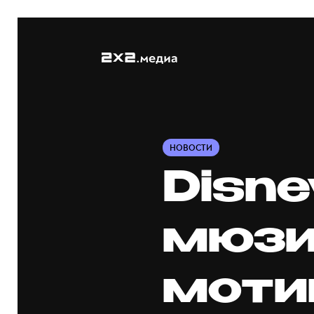
НОВОСТИ
Disn
мюзи
моти